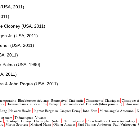
 (USA, 2011)
2011)
ge Clooney (USA, 2011)
gen Jr. (USA, 2011)
sener (USA, 2011)
SA, 2011)
De Palma (USA, 1990)
SA, 2011)
arra & John Requa (USA, 2011)
ntemporains
Blockbusters déviants
Bonus dvd
Ciné indie
Classements
Classiques
Classiques d
més
Documentaires
et les autres
Europe
Extrême-Orient
Festivals (films primés…)
Films noir
 Lang
Howard Hawks
Ingmar Bergman
Jacques Demy
John Ford
Michelangelo Antonioni
N
t of them
Thématiques
Vivants
ma
Christophe Honoré
Christopher Nolan
Clint Eastwood
Coen brothers
Darren Aronofsky
ira
Martin Scorsese
Michael Mann
Olivier Assayas
Paul Thomas Anderson
Paul Verhoeven