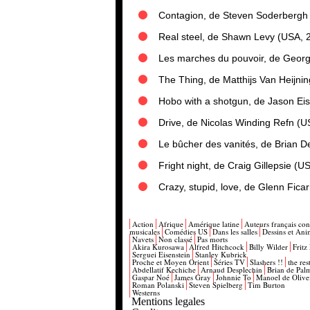
Contagion, de Steven Soderbergh
Real steel, de Shawn Levy (USA, 
Les marches du pouvoir, de Geor
The Thing, de Matthijs Van Heijnin
Hobo with a shotgun, de Jason Ei
Drive, de Nicolas Winding Refn (U
Le bûcher des vanités, de Brian 
Fright night, de Craig Gillepsie (U
Crazy, stupid, love, de Glenn Fic
Action
Afrique
Amérique latine
Auteurs français co
musicales
Comédies US
Dans les salles
Dessins et Ani
Navets
Non classé
Pas morts
Akira Kurosawa
Alfred Hitchcock
Billy Wilder
Fritz
Serguei Eisenstein
Stanley Kubrick
Proche et Moyen Orient
Séries TV
Slashers !!
the res
Abdellatif Kechiche
Arnaud Desplechin
Brian de Pal
Gaspar Noé
James Gray
Johnnie To
Manoel de Olive
Roman Polanski
Steven Spielberg
Tim Burton
Westerns
Mentions legales