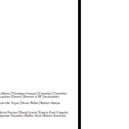
'ailleurs
Classiques français
Comédies
Comédies
s,polars
Guerre
Horreur et SF
Inclassables
ouvelle Vague
Orson Welles
Robert Altman
David Fincher
David Lynch
Francis Ford Coppola
Quentin Tarantino
Ridley Scott
Robert Zemeckis