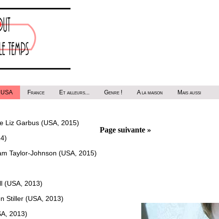
USA
France
Et ailleurs...
Genre !
A la maison
Mais aussi
e Liz Garbus (USA, 2015)
Page suivante »
14)
am Taylor-Johnson (USA, 2015)
ll (USA, 2013)
n Stiller (USA, 2013)
SA, 2013)