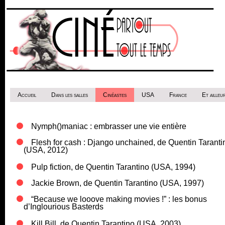
Accueil
Dans les salles
Cinéastes
USA
France
Et ailleur
Nymph()maniac : embrasser une vie entière
Flesh for cash : Django unchained, de Quentin Taranti
(USA, 2012)
Pulp fiction, de Quentin Tarantino (USA, 1994)
Jackie Brown, de Quentin Tarantino (USA, 1997)
“Because we looove making movies !” : les bonus
d’Inglourious Basterds
Kill Bill, de Quentin Tarantino (USA, 2003)