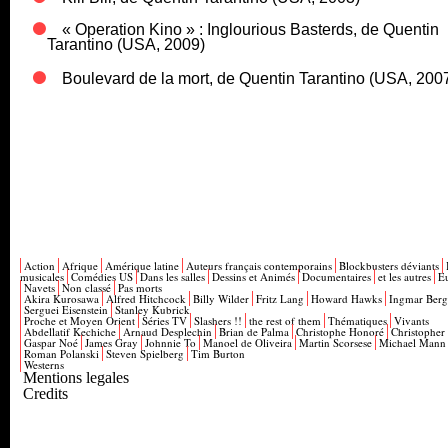
« Operation Kino » : Inglourious Basterds, de Quentin
Tarantino (USA, 2009)
Boulevard de la mort, de Quentin Tarantino (USA, 200
Action
Afrique
Amérique latine
Auteurs français contemporains
Blockbusters déviants
musicales
Comédies US
Dans les salles
Dessins et Animés
Documentaires
et les autres
E
Navets
Non classé
Pas morts
Akira Kurosawa
Alfred Hitchcock
Billy Wilder
Fritz Lang
Howard Hawks
Ingmar Ber
Serguei Eisenstein
Stanley Kubrick
Proche et Moyen Orient
Séries TV
Slashers !!
the rest of them
Thématiques
Vivants
Abdellatif Kechiche
Arnaud Desplechin
Brian de Palma
Christophe Honoré
Christopher
Gaspar Noé
James Gray
Johnnie To
Manoel de Oliveira
Martin Scorsese
Michael Mann
Roman Polanski
Steven Spielberg
Tim Burton
Westerns
Mentions legales
Credits