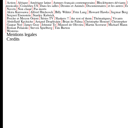
Action
Afrique
Amérique latine
Auteurs français contemporains
Blockbusters déviants
musicales
Comédies US
Dans les salles
Dessins et Animés
Documentaires
et les autres
E
Navets
Non classé
Pas morts
Akira Kurosawa
Alfred Hitchcock
Billy Wilder
Fritz Lang
Howard Hawks
Ingmar Ber
Serguei Eisenstein
Stanley Kubrick
Proche et Moyen Orient
Séries TV
Slashers !!
the rest of them
Thématiques
Vivants
Abdellatif Kechiche
Arnaud Desplechin
Brian de Palma
Christophe Honoré
Christopher
Gaspar Noé
James Gray
Johnnie To
Manoel de Oliveira
Martin Scorsese
Michael Mann
Roman Polanski
Steven Spielberg
Tim Burton
Westerns
Mentions legales
Credits