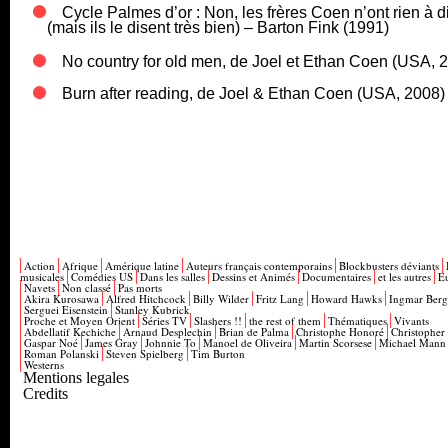
Cycle Palmes d’or : Non, les frères Coen n’ont rien à d
(mais ils le disent très bien) – Barton Fink (1991)
No country for old men, de Joel et Ethan Coen (USA, 
Burn after reading, de Joel & Ethan Coen (USA, 2008)
Action
Afrique
Amérique latine
Auteurs français contemporains
Blockbusters déviants
musicales
Comédies US
Dans les salles
Dessins et Animés
Documentaires
et les autres
E
Navets
Non classé
Pas morts
Akira Kurosawa
Alfred Hitchcock
Billy Wilder
Fritz Lang
Howard Hawks
Ingmar Ber
Serguei Eisenstein
Stanley Kubrick
Proche et Moyen Orient
Séries TV
Slashers !!
the rest of them
Thématiques
Vivants
Abdellatif Kechiche
Arnaud Desplechin
Brian de Palma
Christophe Honoré
Christopher
Gaspar Noé
James Gray
Johnnie To
Manoel de Oliveira
Martin Scorsese
Michael Mann
Roman Polanski
Steven Spielberg
Tim Burton
Westerns
Mentions legales
Credits