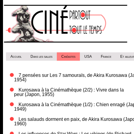
Accueil
Dans les salles
Cinéastes
USA
France
Et ailleur
7 pensées sur Les 7 samouraïs, de Akira Kurosawa (J
1954)
Kurosawa à la Cinémathèque (2/2) : Vivre dans la
peur (Japon, 1955)
Kurosawa à la Cinémathèque (1/2) : Chien enragé (Ja
1949)
Les salauds dorment en paix, de Akira Kurosawa (Jap
1960)
Les influences de Star Wars : Les vikings (de Richard