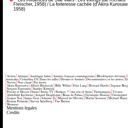
Fleischer, 1958) / La forteresse cachée (d’Akira Kurosaw
1958)
Action
Afrique
Amérique latine
Auteurs français contemporains
Blockbusters déviants
musicales
Comédies US
Dans les salles
Dessins et Animés
Documentaires
et les autres
E
Navets
Non classé
Pas morts
Akira Kurosawa
Alfred Hitchcock
Billy Wilder
Fritz Lang
Howard Hawks
Ingmar Ber
Serguei Eisenstein
Stanley Kubrick
Proche et Moyen Orient
Séries TV
Slashers !!
the rest of them
Thématiques
Vivants
Abdellatif Kechiche
Arnaud Desplechin
Brian de Palma
Christophe Honoré
Christopher
Gaspar Noé
James Gray
Johnnie To
Manoel de Oliveira
Martin Scorsese
Michael Mann
Roman Polanski
Steven Spielberg
Tim Burton
Westerns
Mentions legales
Credits