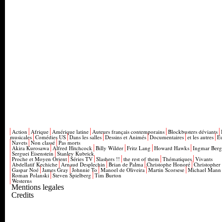
Action
Afrique
Amérique latine
Auteurs français contemporains
Blockbusters déviants
musicales
Comédies US
Dans les salles
Dessins et Animés
Documentaires
et les autres
E
Navets
Non classé
Pas morts
Akira Kurosawa
Alfred Hitchcock
Billy Wilder
Fritz Lang
Howard Hawks
Ingmar Ber
Serguei Eisenstein
Stanley Kubrick
Proche et Moyen Orient
Séries TV
Slashers !!
the rest of them
Thématiques
Vivants
Abdellatif Kechiche
Arnaud Desplechin
Brian de Palma
Christophe Honoré
Christopher
Gaspar Noé
James Gray
Johnnie To
Manoel de Oliveira
Martin Scorsese
Michael Mann
Roman Polanski
Steven Spielberg
Tim Burton
Westerns
Mentions legales
Credits