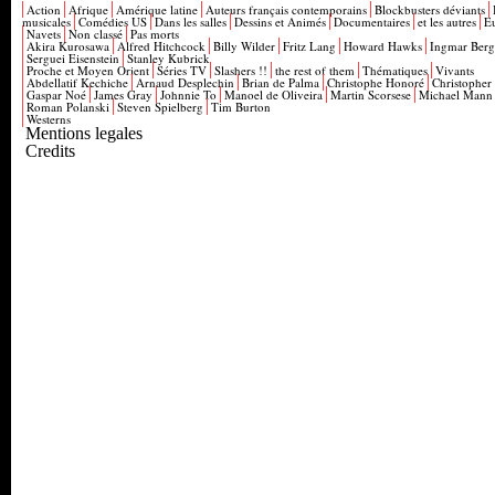
Action
Afrique
Amérique latine
Auteurs français contemporains
Blockbusters déviants
musicales
Comédies US
Dans les salles
Dessins et Animés
Documentaires
et les autres
E
Navets
Non classé
Pas morts
Akira Kurosawa
Alfred Hitchcock
Billy Wilder
Fritz Lang
Howard Hawks
Ingmar Ber
Serguei Eisenstein
Stanley Kubrick
Proche et Moyen Orient
Séries TV
Slashers !!
the rest of them
Thématiques
Vivants
Abdellatif Kechiche
Arnaud Desplechin
Brian de Palma
Christophe Honoré
Christopher
Gaspar Noé
James Gray
Johnnie To
Manoel de Oliveira
Martin Scorsese
Michael Mann
Roman Polanski
Steven Spielberg
Tim Burton
Westerns
Mentions legales
Credits