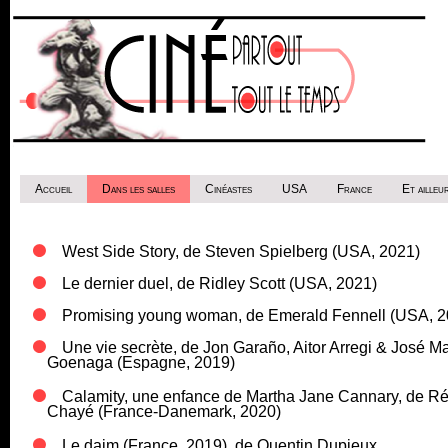
Accueil
Dans les salles
Cinéastes
USA
France
Et ailleur
West Side Story, de Steven Spielberg (USA, 2021)
Le dernier duel, de Ridley Scott (USA, 2021)
Promising young woman, de Emerald Fennell (USA, 2
Une vie secrète, de Jon Garaño, Aitor Arregi & José Ma
Goenaga (Espagne, 2019)
Calamity, une enfance de Martha Jane Cannary, de R
Chayé (France-Danemark, 2020)
Le daim (France, 2019), de Quentin Dupieux