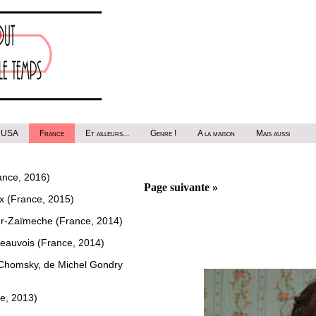
USA
France
Et ailleurs...
Genre !
A la maison
Mais aussi
ance, 2016)
Page suivante »
ux (France, 2015)
ur-Zaïmeche (France, 2014)
Beauvois (France, 2014)
Chomsky, de Michel Gondry
e, 2013)