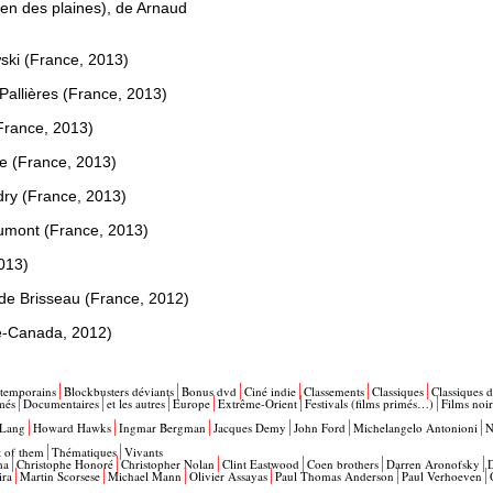
ien des plaines), de Arnaud
ski (France, 2013)
allières (France, 2013)
(France, 2013)
ie (France, 2013)
dry (France, 2013)
umont (France, 2013)
013)
aude Brisseau (France, 2012)
ce-Canada, 2012)
ntemporains
Blockbusters déviants
Bonus dvd
Ciné indie
Classements
Classiques
Classiques d
més
Documentaires
et les autres
Europe
Extrême-Orient
Festivals (films primés…)
Films noir
 Lang
Howard Hawks
Ingmar Bergman
Jacques Demy
John Ford
Michelangelo Antonioni
N
t of them
Thématiques
Vivants
ma
Christophe Honoré
Christopher Nolan
Clint Eastwood
Coen brothers
Darren Aronofsky
ira
Martin Scorsese
Michael Mann
Olivier Assayas
Paul Thomas Anderson
Paul Verhoeven