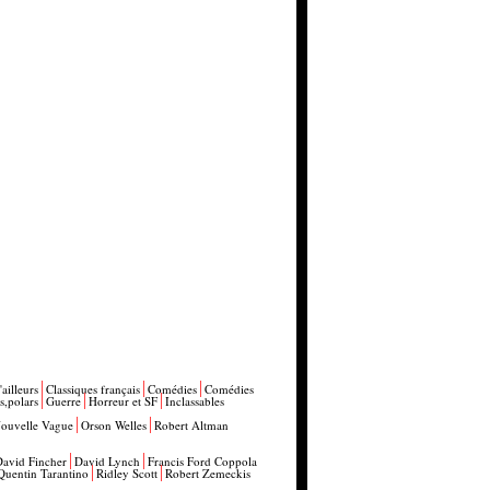
'ailleurs
Classiques français
Comédies
Comédies
s,polars
Guerre
Horreur et SF
Inclassables
ouvelle Vague
Orson Welles
Robert Altman
David Fincher
David Lynch
Francis Ford Coppola
Quentin Tarantino
Ridley Scott
Robert Zemeckis