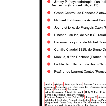
Jimmy P. (psychothérapie d’un ind
Desplechin (France-USA, 2013)
Grand Central, de Rebecca Zlotow
Michael Kohlhaas, de Arnaud Des P
Jeune et jolie, de François Ozon 
L’inconnu du lac, de Alain Guiraud
L’écume des jours, de Michel Gon
Camille Claudel 1915, de Bruno D
Möbius, d’Éric Rochant (France, 2
La fille de nulle part, de Jean-Cl
Foxfire, de Laurent Cantet (Fran
Action
Afrique
Amérique latine
Auteurs français co
musicales
Comédies US
Dans les salles
Dessins et Ani
Navets
Non classé
Pas morts
Akira Kurosawa
Alfred Hitchcock
Billy Wilder
Fritz
Serguei Eisenstein
Stanley Kubrick
Proche et Moyen Orient
Séries TV
Slashers !!
the res
Abdellatif Kechiche
Arnaud Desplechin
Brian de Pal
Gaspar Noé
James Gray
Johnnie To
Manoel de Olive
Roman Polanski
Steven Spielberg
Tim Burton