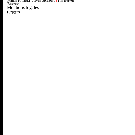
Roman Polanski
Steven Spielberg
Tim Burton
Westerns
Mentions legales
Credits