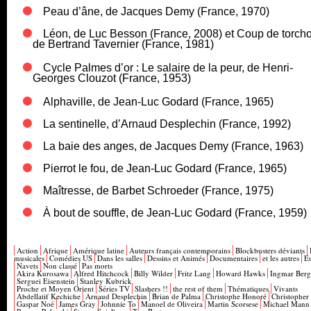
Peau d’âne, de Jacques Demy (France, 1970)
Léon, de Luc Besson (France, 2008) et Coup de torch
de Bertrand Tavernier (France, 1981)
Cycle Palmes d’or : Le salaire de la peur, de Henri-
Georges Clouzot (France, 1953)
Alphaville, de Jean-Luc Godard (France, 1965)
La sentinelle, d’Arnaud Desplechin (France, 1992)
La baie des anges, de Jacques Demy (France, 1963)
Pierrot le fou, de Jean-Luc Godard (France, 1965)
Maîtresse, de Barbet Schroeder (France, 1975)
À bout de souffle, de Jean-Luc Godard (France, 1959)
Action
Afrique
Amérique latine
Auteurs français contemporains
Blockbusters déviants
musicales
Comédies US
Dans les salles
Dessins et Animés
Documentaires
et les autres
E
Navets
Non classé
Pas morts
Akira Kurosawa
Alfred Hitchcock
Billy Wilder
Fritz Lang
Howard Hawks
Ingmar Ber
Serguei Eisenstein
Stanley Kubrick
Proche et Moyen Orient
Séries TV
Slashers !!
the rest of them
Thématiques
Vivants
Abdellatif Kechiche
Arnaud Desplechin
Brian de Palma
Christophe Honoré
Christopher
Gaspar Noé
James Gray
Johnnie To
Manoel de Oliveira
Martin Scorsese
Michael Mann