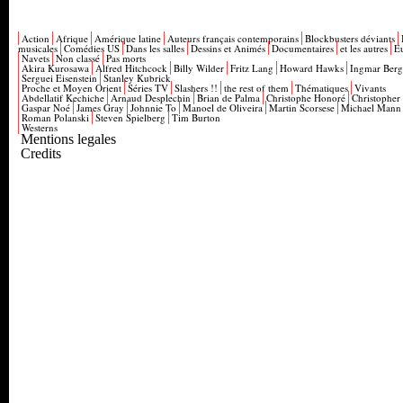
Action
Afrique
Amérique latine
Auteurs français contemporains
Blockbusters déviants
musicales
Comédies US
Dans les salles
Dessins et Animés
Documentaires
et les autres
E
Navets
Non classé
Pas morts
Akira Kurosawa
Alfred Hitchcock
Billy Wilder
Fritz Lang
Howard Hawks
Ingmar Ber
Serguei Eisenstein
Stanley Kubrick
Proche et Moyen Orient
Séries TV
Slashers !!
the rest of them
Thématiques
Vivants
Abdellatif Kechiche
Arnaud Desplechin
Brian de Palma
Christophe Honoré
Christopher
Gaspar Noé
James Gray
Johnnie To
Manoel de Oliveira
Martin Scorsese
Michael Mann
Roman Polanski
Steven Spielberg
Tim Burton
Westerns
Mentions legales
Credits