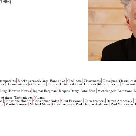
 1986)
ntemporains
Blockbusters déviants
Bonus dvd
Ciné indie
Classements
Classiques
Classiques d
més
Documentaires
et les autres
Europe
Extrême-Orient
Festivals (films primés…)
Films noir
 Lang
Howard Hawks
Ingmar Bergman
Jacques Demy
John Ford
Michelangelo Antonioni
N
t of them
Thématiques
Vivants
ma
Christophe Honoré
Christopher Nolan
Clint Eastwood
Coen brothers
Darren Aronofsky
ira
Martin Scorsese
Michael Mann
Olivier Assayas
Paul Thomas Anderson
Paul Verhoeven