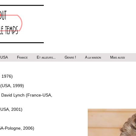
USA
France
Et ailleurs...
Genre !
A la maison
Mais aussi
, 1976)
h (USA, 1999)
e David Lynch (France-USA,
 (USA, 2001)
SA-Pologne, 2006)