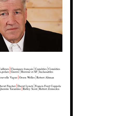
'ailleurs
Classiques français
Comédies
Comédies
s,polars
Guerre
Horreur et SF
Inclassables
ouvelle Vague
Orson Welles
Robert Altman
David Fincher
David Lynch
Francis Ford Coppola
Quentin Tarantino
Ridley Scott
Robert Zemeckis