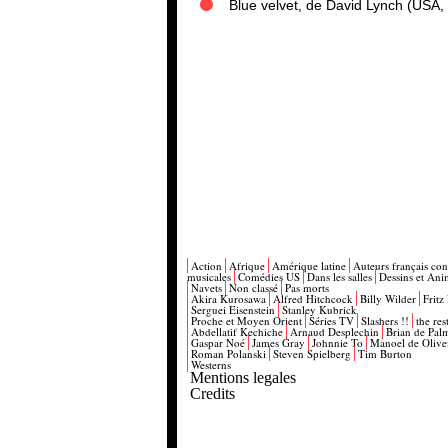
Blue velvet, de David Lynch (USA,
Action
Afrique
Amérique latine
Auteurs français co
musicales
Comédies US
Dans les salles
Dessins et Ani
Navets
Non classé
Pas morts
Akira Kurosawa
Alfred Hitchcock
Billy Wilder
Fritz
Serguei Eisenstein
Stanley Kubrick
Proche et Moyen Orient
Séries TV
Slashers !!
the res
Abdellatif Kechiche
Arnaud Desplechin
Brian de Pal
Gaspar Noé
James Gray
Johnnie To
Manoel de Olive
Roman Polanski
Steven Spielberg
Tim Burton
Westerns
Mentions legales
Credits