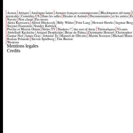
Action
Afrique
Amérique latine
Auteurs français contemporains
Blockbusters déviants
musicales
Comédies US
Dans les salles
Dessins et Animés
Documentaires
et les autres
E
Navets
Non classé
Pas morts
Akira Kurosawa
Alfred Hitchcock
Billy Wilder
Fritz Lang
Howard Hawks
Ingmar Ber
Serguei Eisenstein
Stanley Kubrick
Proche et Moyen Orient
Séries TV
Slashers !!
the rest of them
Thématiques
Vivants
Abdellatif Kechiche
Arnaud Desplechin
Brian de Palma
Christophe Honoré
Christopher
Gaspar Noé
James Gray
Johnnie To
Manoel de Oliveira
Martin Scorsese
Michael Mann
Roman Polanski
Steven Spielberg
Tim Burton
Westerns
Mentions legales
Credits