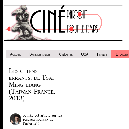
Accueil
Dans les salles
Cinéastes
USA
France
Et ailleur
Les chiens
errants, de Tsai
Ming-liang
(Taïwan-France,
2013)
Je like cet article sur les
réseaux sociaux de
l'internet!