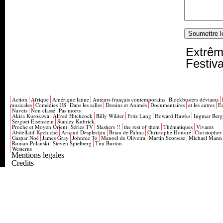
Extrêm
Festiva
Action
Afrique
Amérique latine
Auteurs français contemporains
Blockbusters déviants
musicales
Comédies US
Dans les salles
Dessins et Animés
Documentaires
et les autres
E
Navets
Non classé
Pas morts
Akira Kurosawa
Alfred Hitchcock
Billy Wilder
Fritz Lang
Howard Hawks
Ingmar Ber
Serguei Eisenstein
Stanley Kubrick
Proche et Moyen Orient
Séries TV
Slashers !!
the rest of them
Thématiques
Vivants
Abdellatif Kechiche
Arnaud Desplechin
Brian de Palma
Christophe Honoré
Christopher
Gaspar Noé
James Gray
Johnnie To
Manoel de Oliveira
Martin Scorsese
Michael Mann
Roman Polanski
Steven Spielberg
Tim Burton
Westerns
Mentions legales
Credits