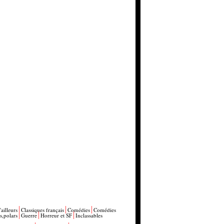
'ailleurs
Classiques français
Comédies
Comédies
s,polars
Guerre
Horreur et SF
Inclassables