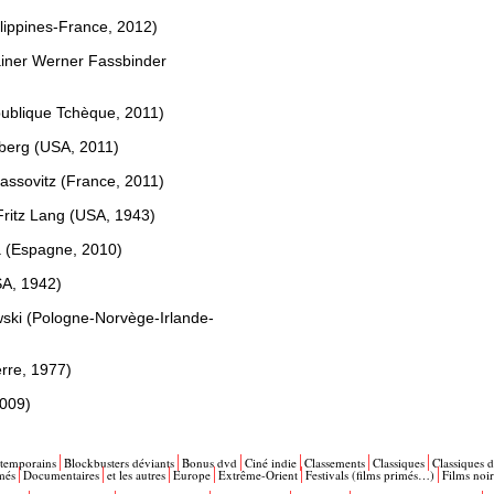
ilippines-France, 2012)
ainer Werner Fassbinder
ublique Tchèque, 2011)
lberg (USA, 2011)
Kassovitz (France, 2011)
Fritz Lang (USA, 1943)
ia (Espagne, 2010)
SA, 1942)
owski (Pologne-Norvège-Irlande-
erre, 1977)
2009)
ntemporains
Blockbusters déviants
Bonus dvd
Ciné indie
Classements
Classiques
Classiques d
més
Documentaires
et les autres
Europe
Extrême-Orient
Festivals (films primés…)
Films noir