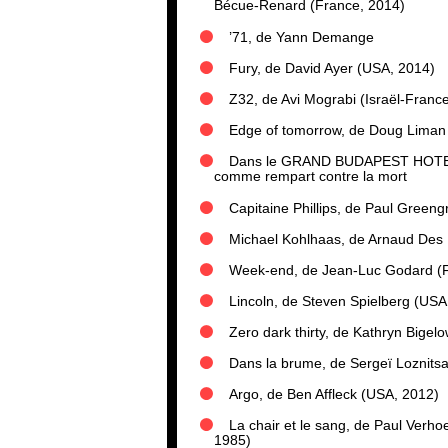
Bécue-Renard (France, 2014)
’71, de Yann Demange
Fury, de David Ayer (USA, 2014)
Z32, de Avi Mograbi (Israël-Franc
Edge of tomorrow, de Doug Liman
Dans le GRAND BUDAPEST HOTEL d
comme rempart contre la mort
Capitaine Phillips, de Paul Green
Michael Kohlhaas, de Arnaud Des P
Week-end, de Jean-Luc Godard (F
Lincoln, de Steven Spielberg (USA
Zero dark thirty, de Kathryn Bigel
Dans la brume, de Sergeï Loznitsa
Argo, de Ben Affleck (USA, 2012)
La chair et le sang, de Paul Verh
1985)