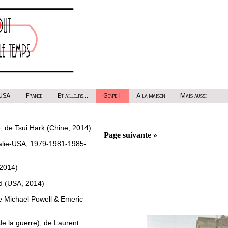
USA
France
Et ailleurs...
Genre !
A la maison
Mais aussi
e, de Tsui Hark (Chine, 2014)
Page suivante »
alie-USA, 1979-1981-1985-
 2014)
od (USA, 2014)
e Michael Powell & Emeric
 la guerre), de Laurent