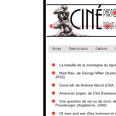
Accueil
Dans les salles
Cinéastes
La bataille de la montagne du tigr
Mad Max, de George Miller (Austr
2015)
Good kill, de Andrew Niccol (USA,
American sniper, de Clint Eastwo
Une question de vie ou de mort, d
Pressburger (Angleterre, 1946)
Of men and war (Des hommes et de