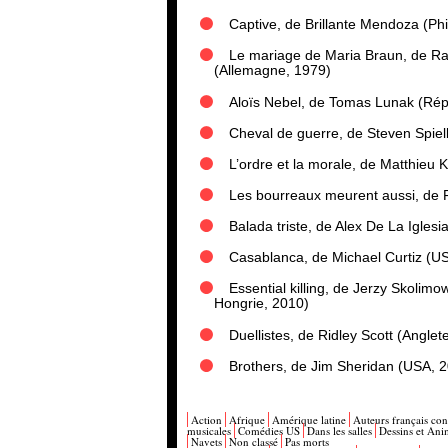
Captive, de Brillante Mendoza (Ph
Le mariage de Maria Braun, de R
(Allemagne, 1979)
Aloïs Nebel, de Tomas Lunak (Rép
Cheval de guerre, de Steven Spie
L’ordre et la morale, de Matthieu 
Les bourreaux meurent aussi, de 
Balada triste, de Alex De La Igles
Casablanca, de Michael Curtiz (U
Essential killing, de Jerzy Skolim
Hongrie, 2010)
Duellistes, de Ridley Scott (Anglet
Brothers, de Jim Sheridan (USA, 
Action
Afrique
Amérique latine
Auteurs français co
musicales
Comédies US
Dans les salles
Dessins et Ani
Navets
Non classé
Pas morts