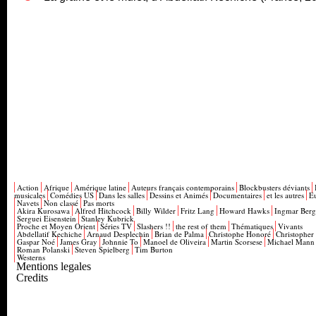
Action
Afrique
Amérique latine
Auteurs français contemporains
Blockbusters déviants
musicales
Comédies US
Dans les salles
Dessins et Animés
Documentaires
et les autres
E
Navets
Non classé
Pas morts
Akira Kurosawa
Alfred Hitchcock
Billy Wilder
Fritz Lang
Howard Hawks
Ingmar Ber
Serguei Eisenstein
Stanley Kubrick
Proche et Moyen Orient
Séries TV
Slashers !!
the rest of them
Thématiques
Vivants
Abdellatif Kechiche
Arnaud Desplechin
Brian de Palma
Christophe Honoré
Christopher
Gaspar Noé
James Gray
Johnnie To
Manoel de Oliveira
Martin Scorsese
Michael Mann
Roman Polanski
Steven Spielberg
Tim Burton
Westerns
Mentions legales
Credits