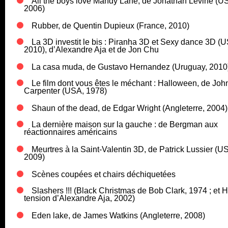
All the boys love Mandy Lane, de Jonathan Levine (U
2006)
Rubber, de Quentin Dupieux (France, 2010)
La 3D investit le bis : Piranha 3D et Sexy dance 3D (
2010), d’Alexandre Aja et de Jon Chu
La casa muda, de Gustavo Hernandez (Uruguay, 2010
Le film dont vous êtes le méchant : Halloween, de Joh
Carpenter (USA, 1978)
Shaun of the dead, de Edgar Wright (Angleterre, 2004)
La dernière maison sur la gauche : de Bergman aux
réactionnaires américains
Meurtres à la Saint-Valentin 3D, de Patrick Lussier (U
2009)
Scènes coupées et chairs déchiquetées
Slashers !!! (Black Christmas de Bob Clark, 1974 ; et 
tension d’Alexandre Aja, 2002)
Eden lake, de James Watkins (Angleterre, 2008)