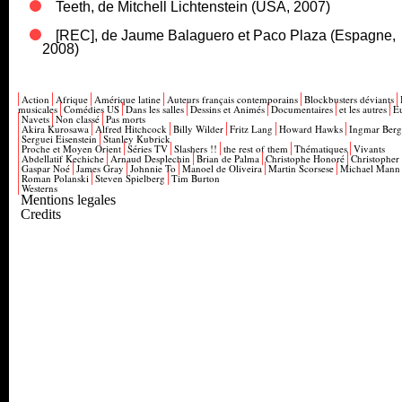
Teeth, de Mitchell Lichtenstein (USA, 2007)
[REC], de Jaume Balaguero et Paco Plaza (Espagne,
2008)
Action
Afrique
Amérique latine
Auteurs français contemporains
Blockbusters déviants
musicales
Comédies US
Dans les salles
Dessins et Animés
Documentaires
et les autres
E
Navets
Non classé
Pas morts
Akira Kurosawa
Alfred Hitchcock
Billy Wilder
Fritz Lang
Howard Hawks
Ingmar Ber
Serguei Eisenstein
Stanley Kubrick
Proche et Moyen Orient
Séries TV
Slashers !!
the rest of them
Thématiques
Vivants
Abdellatif Kechiche
Arnaud Desplechin
Brian de Palma
Christophe Honoré
Christopher
Gaspar Noé
James Gray
Johnnie To
Manoel de Oliveira
Martin Scorsese
Michael Mann
Roman Polanski
Steven Spielberg
Tim Burton
Westerns
Mentions legales
Credits