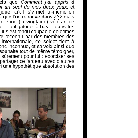
 tels que
Comment j’ai appris à
r un seul de mes deux yeux
, et
niqué
ici
). Il s’y met lui-même en
té que l’on retrouve dans
Z32
mais
n jeune (la vingtaine) vétéran de
ire – obligatoire là-bas – dans les
qui s’est rendu coupable de crimes
tre reconnu par des membres des
internationale, ce soldat tient à
onc inconnue, et sa voix ainsi que
il souhaite tout de même témoigner,
 sûrement pour lui : exorciser ses
 partager ce fardeau avec d’autres
ci une hypothétique absolution des