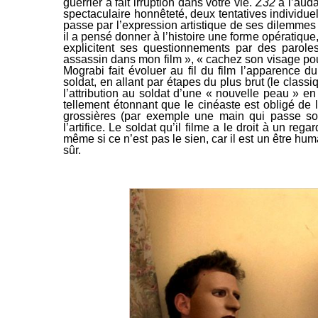
guerrier a fait irruption dans votre vie.
Z32
a l’auda
spectaculaire honnêteté, deux tentatives individue
passe par l’expression artistique de ses dilemmes
il a pensé donner à l’histoire une forme opératique
explicitent ses questionnements par des paroles
assassin dans mon film »
,
« cachez son visage pour
Mograbi fait évoluer au fil du film l’apparence 
soldat, en allant par étapes du plus brut (le classi
l’attribution au soldat d’une « nouvelle peau » e
tellement étonnant que le cinéaste est obligé de 
grossières (par exemple une main qui passe sou
l’artifice. Le soldat qu’il filme a le droit à un reg
même si ce n’est pas le sien, car il est un être hu
sûr.