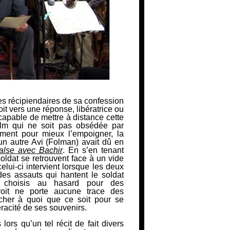
es récipiendaires de sa confession
roit vers une réponse, libératrice ou
ncapable de mettre à distance cette
film qui ne soit pas obsédée par
ment pour mieux l’empoigner, la
un autre Avi (Folman) avait dû en
alse avec Bachir
. En s’en tenant
oldat se retrouvent face à un vide
lui-ci intervient lorsque les deux
es assauts qui hantent le soldat
s, choisis au hasard pour des
droit ne porte aucune trace des
cher à quoi que ce soit pour se
racité de ses souvenirs.
ors qu’un tel récit de fait divers