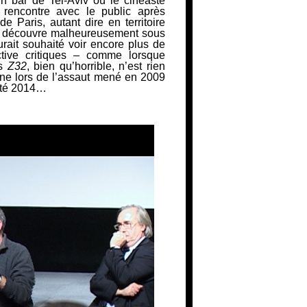
un bar de Tel-Aviv où le cinéaste
 rencontre avec le public après
de Paris, autant dire en territoire
n le découvre malheureusement sous
rait souhaité voir encore plus de
ctive critiques – comme lorsque
ns
Z32
, bien qu’horrible, n’est rien
ne lors de l’assaut mené en 2009
’été 2014…