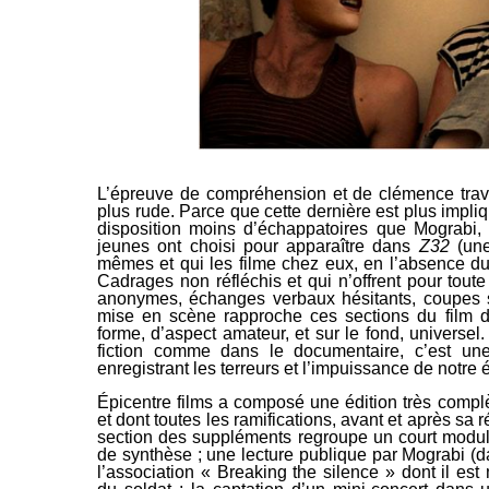
L’épreuve de compréhension et de clémence trave
plus rude. Parce que cette dernière est plus impli
disposition moins d’échappatoires que Mograbi,
jeunes ont choisi pour apparaître dans
Z32
(une
mêmes et qui les filme chez eux, en l’absence du r
Cadrages non réfléchis et qui n’offrent pour tout
anonymes, échanges verbaux hésitants, coupes 
mise en scène rapproche ces sections du film d
forme, d’aspect amateur, et sur le fond, universe
fiction comme dans le documentaire, c’est un
enregistrant les terreurs et l’impuissance de notre
Épicentre films a composé une édition très complèt
et dont toutes les ramifications, avant et après sa r
section des suppléments regroupe un court modul
de synthèse ; une lecture publique par Mograbi (d
l’association « Breaking the silence » dont il es