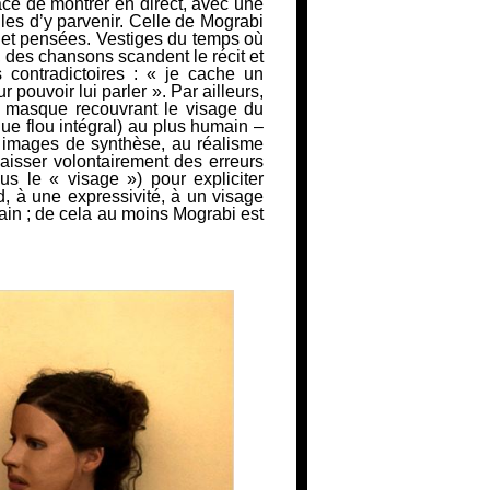
ce de montrer en direct, avec une
lles d’y parvenir. Celle de Mograbi
 et pensées. Vestiges du temps où
, des chansons scandent le récit et
 contradictoires :
« je cache un
 pouvoir lui parler »
. Par ailleurs,
du masque recouvrant le visage du
que flou intégral) au plus humain –
n images de synthèse, au réalisme
laisser volontairement des erreurs
s le « visage ») pour expliciter
ard, à une expressivité, à un visage
main ; de cela au moins Mograbi est