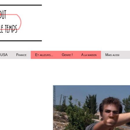
USA
France
Et ailleurs...
Genre !
A la maison
Mais aussi