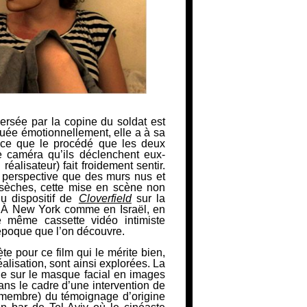
rsée par la copine du soldat est
quée émotionnellement, elle a à sa
 ce que le procédé que les deux
 caméra qu’ils déclenchent eux-
éalisateur) fait froidement sentir.
e perspective que des murs nus et
sèches, cette mise en scène non
u dispositif de
Cloverfield
sur la
l. À New York comme en Israël, en
e même cassette vidéo intimiste
 époque que l’on découvre.
e pour ce film qui le mérite bien,
éalisation, sont ainsi explorées. La
e sur le masque facial en images
ans le cadre d’une intervention de
t membre) du témoignage d’origine