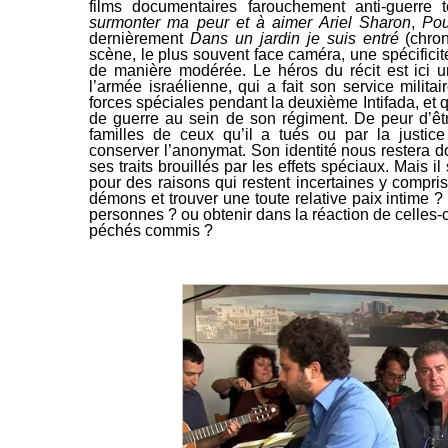
films documentaires farouchement anti-guerre
surmonter ma peur et à aimer Ariel Sharon
,
Pou
dernièrement
Dans un jardin je suis entré
(chro
scène, le plus souvent face caméra, une spécifici
de manière modérée. Le héros du récit est ici u
l’armée israélienne, qui a fait son service milita
forces spéciales pendant la deuxième Intifada, et 
de guerre au sein de son régiment. De peur d’ê
familles de ceux qu’il a tués ou par la justice 
conserver l’anonymat. Son identité nous restera d
ses traits brouillés par les effets spéciaux. Mais 
pour des raisons qui restent incertaines y compris
démons et trouver une toute relative paix intime ?
personnes ? ou obtenir dans la réaction de celles-
péchés commis ?