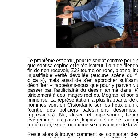
Le problème est ardu, pour le soldat comme pour l
que sont sa copine et le réalisateur. Loin de filer d
fin de non-recevoir,
Z32
tourne en rond, piétine, i
injustifiable vérité dévoilée (aucune scène du 
« ça »), mais aussi de s’en approcher suffisam
déchiffrer – rappelons-nous que pour y parvenir, 
passer par l’artificialité du dessin animé dans
V
strictement à des images réelles, Mograbi et son s
immense. La représentation la plus frappante de ce
hommes vont en Cisjordanie sur les lieux d’un d
(contre des policiers palestiniens désarmé
représailles). Nu, désert et impersonnel, l’en
événements du passé. Impossible de se raccro
remémorer, expier ou même se convaincre de la vé
Reste alors à trouver comment se comporter, dès l