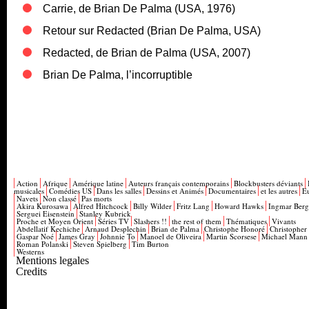
Carrie, de Brian De Palma (USA, 1976)
Retour sur Redacted (Brian De Palma, USA)
Redacted, de Brian de Palma (USA, 2007)
Brian De Palma, l’incorruptible
Action
Afrique
Amérique latine
Auteurs français contemporains
Blockbusters déviants
musicales
Comédies US
Dans les salles
Dessins et Animés
Documentaires
et les autres
E
Navets
Non classé
Pas morts
Akira Kurosawa
Alfred Hitchcock
Billy Wilder
Fritz Lang
Howard Hawks
Ingmar Ber
Serguei Eisenstein
Stanley Kubrick
Proche et Moyen Orient
Séries TV
Slashers !!
the rest of them
Thématiques
Vivants
Abdellatif Kechiche
Arnaud Desplechin
Brian de Palma
Christophe Honoré
Christopher
Gaspar Noé
James Gray
Johnnie To
Manoel de Oliveira
Martin Scorsese
Michael Mann
Roman Polanski
Steven Spielberg
Tim Burton
Westerns
Mentions legales
Credits