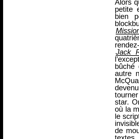
Alors q
petite
bien p
blockb
Missio
quatri
rendez
Jack 
l’excep
bûché
autre 
McQuar
devenu
tourner
star. 
où la m
le scri
invisib
de mou
textes.