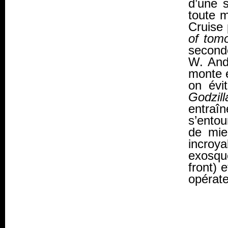
d’une s
toute m
Cruise 
of tom
seconde
W. And
monte 
on évi
Godzill
entraîn
s’entou
de mie
incroy
exosque
front) 
opérat