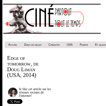
Accueil
Dans les salles
Cinéastes
USA
France
Et ailleur
Edge of
tomorrow, de
Doug Liman
(USA, 2014)
Je like cet article sur les
réseaux sociaux de
l'internet!