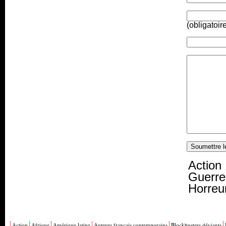
(obligatoir
Action
Guerre
Horreu
Action
Afrique
Amérique latine
Auteurs français contemporains
Blockbusters déviants