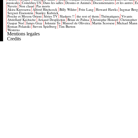
musicales
Comédies US
Dans les salles
Dessins et Animés
Documentaires
et les autres
E
Navets
Non classé
Pas morts
Akira Kurosawa
Alfred Hitchcock
Billy Wilder
Fritz Lang
Howard Hawks
Ingmar Ber
Serguei Eisenstein
Stanley Kubrick
Proche et Moyen Orient
Séries TV
Slashers !!
the rest of them
Thématiques
Vivants
Abdellatif Kechiche
Arnaud Desplechin
Brian de Palma
Christophe Honoré
Christopher
Gaspar Noé
James Gray
Johnnie To
Manoel de Oliveira
Martin Scorsese
Michael Mann
Roman Polanski
Steven Spielberg
Tim Burton
Westerns
Mentions legales
Credits