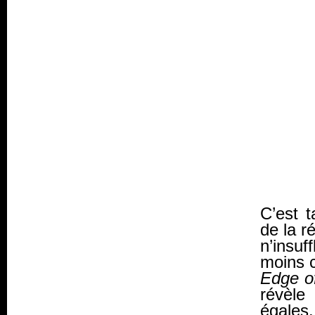
C’est t
de la r
n’insuf
moins c
Edge o
révèle
égales