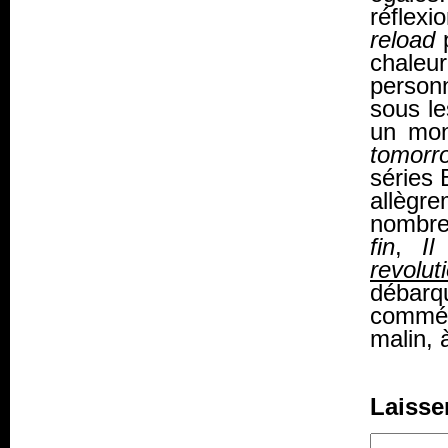
réflexi
reload
p
chaleu
person
sous le
un mon
tomorr
séries 
allèg
nombre
fin
,
Il
revolut
débarq
commém
malin, 
Laisse