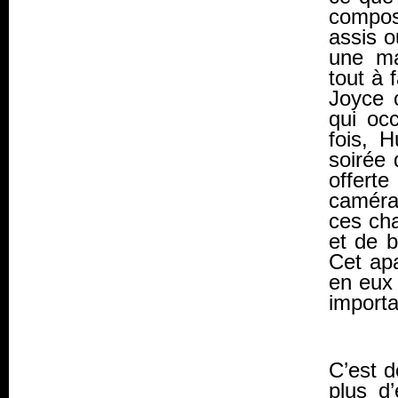
compos
assis o
une ma
tout à 
Joyce 
qui oc
fois, H
soirée 
offert
caméra 
ces ch
et de b
Cet apa
en eux 
importa
C’est d
plus d