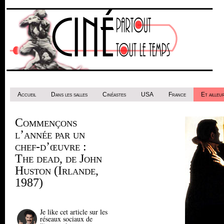
Accueil
Dans les salles
Cinéastes
USA
France
Et ailleur
Commençons
l’année par un
chef-d’œuvre :
The dead, de John
Huston (Irlande,
1987)
Je like cet article sur les
réseaux sociaux de