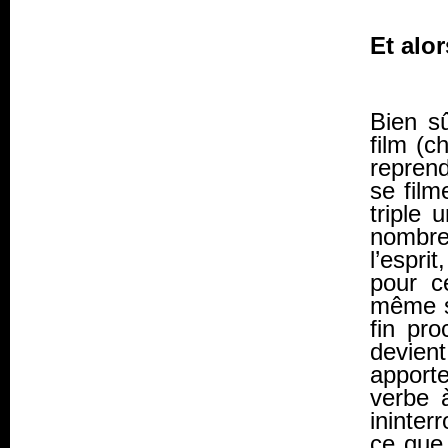
Et alor
Bien sû
film (c
reprend
se film
triple 
nombre
l’esprit
pour c
même sa
fin pr
devien
apporte
verbe 
ininte
ce que 