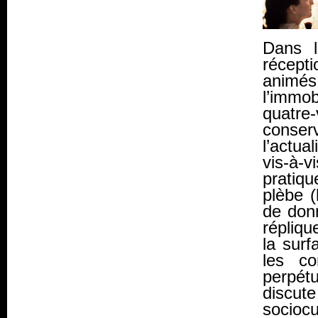
Dans l
récepti
animés
l’immob
quatre
conserv
l’actua
vis-à-v
pratiqu
plèbe (
de don
répliq
la surf
les co
perpét
discute
socioc