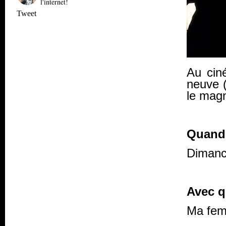
l'internet!
Tweet
Au cin
neuve (
le magn
Quand
Dimanc
Avec q
Ma fe