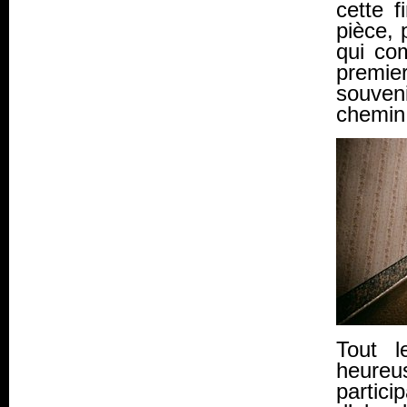
cette f
pièce, 
qui com
premie
souveni
chemin
Tout 
heureus
partic