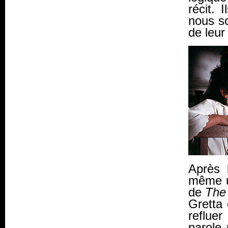
récit. 
nous 
de leur 
Après 
même un
de
The
Gretta 
reflue
parole