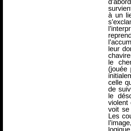
d’abor
survien
à un li
s’excl
l’inte
repre
l’accum
leur do
chavire
le che
(jouée 
initial
celle q
de suiv
le déso
violent
voit se
Les co
l’image
logique