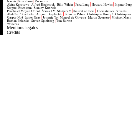
Navets
Non classé
Pas morts
Akira Kurosawa
Alfred Hitchcock
Billy Wilder
Fritz Lang
Howard Hawks
Ingmar Ber
Serguei Eisenstein
Stanley Kubrick
Proche et Moyen Orient
Séries TV
Slashers !!
the rest of them
Thématiques
Vivants
Abdellatif Kechiche
Arnaud Desplechin
Brian de Palma
Christophe Honoré
Christopher
Gaspar Noé
James Gray
Johnnie To
Manoel de Oliveira
Martin Scorsese
Michael Mann
Roman Polanski
Steven Spielberg
Tim Burton
Westerns
Mentions legales
Credits