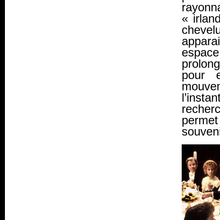
rayonn
« irlan
chevel
appara
espac
prolon
pour 
mouvem
l’insta
recher
permet
souveni