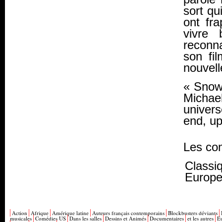
sort qu
ont fr
vivre
reconna
son fil
nouvell
«
Snow 
Michael
univers
end, up
Les co
Classiq
Europ
Action
Afrique
Amérique latine
Auteurs français contemporains
Blockbusters déviants
musicales
Comédies US
Dans les salles
Dessins et Animés
Documentaires
et les autres
E