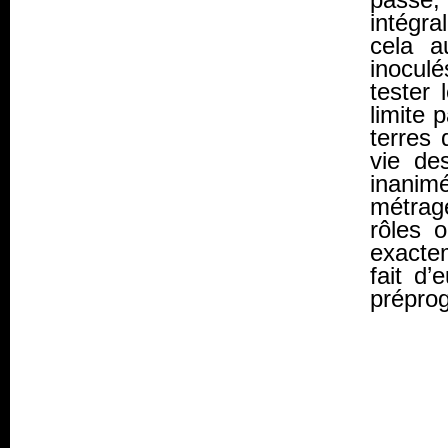
intégra
cela 
inocul
tester 
limite 
terres 
vie de
inanim
métrage
rôles 
exactem
fait d
prépro