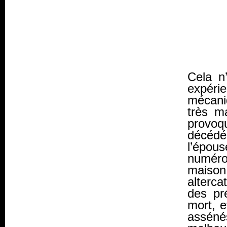
Cela n’
expér
mécani
très ma
provoq
décédé-
l’épous
numéro-
maison
alterca
des pr
mort, e
assén