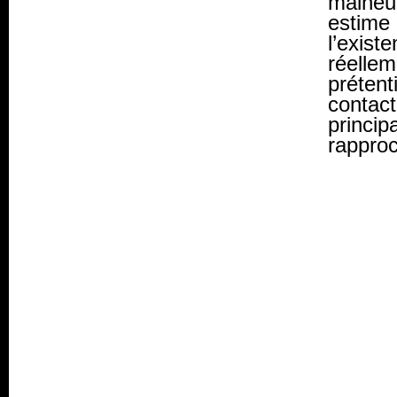
malheu
estim
l’exist
réelle
prétent
conta
princi
rappro