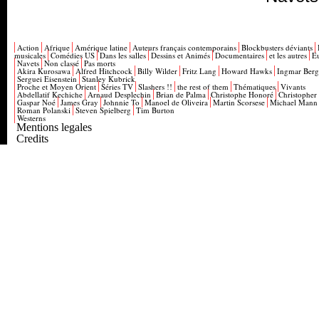
Action
Afrique
Amérique latine
Auteurs français contemporains
Blockbusters déviants
musicales
Comédies US
Dans les salles
Dessins et Animés
Documentaires
et les autres
E
Navets
Non classé
Pas morts
Akira Kurosawa
Alfred Hitchcock
Billy Wilder
Fritz Lang
Howard Hawks
Ingmar Ber
Serguei Eisenstein
Stanley Kubrick
Proche et Moyen Orient
Séries TV
Slashers !!
the rest of them
Thématiques
Vivants
Abdellatif Kechiche
Arnaud Desplechin
Brian de Palma
Christophe Honoré
Christopher
Gaspar Noé
James Gray
Johnnie To
Manoel de Oliveira
Martin Scorsese
Michael Mann
Roman Polanski
Steven Spielberg
Tim Burton
Westerns
Mentions legales
Credits