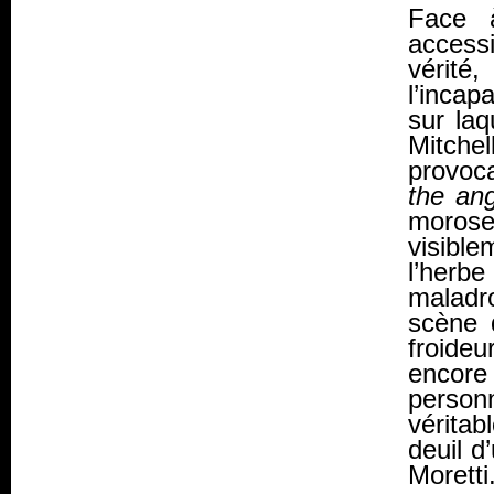
Face 
accessi
vérité
l’incap
sur laq
Mitche
provoc
the ang
morose
visible
l’herbe
maladr
scène d
froide
encore 
person
vérita
deuil d
Moretti