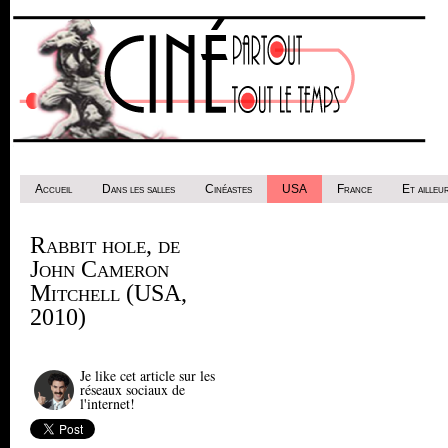
Accueil
Dans les salles
Cinéastes
USA
France
Et ailleur
Rabbit hole, de
John Cameron
Mitchell (USA,
2010)
Je like cet article sur les
réseaux sociaux de
l'internet!