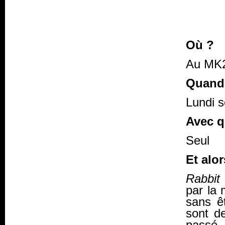
Où ?
Au MK2
Quand
Lundi s
Avec q
Seul
Et alor
Rabbit
par la 
sans ê
sont de
passé