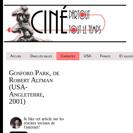
Accueil
Dans les salles
Cinéastes
USA
France
Et ailleur
Gosford Park, de
Robert Altman
(USA-
Angleterre,
2001)
Je like cet article sur les
réseaux sociaux de
l'internet!