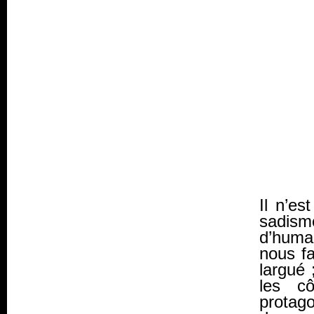
Il n’es
sadism
d’huma
nous fa
largué 
les c
protag