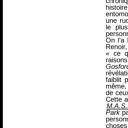
chroni
histoir
entomo
une ruc
le plu
personn
On l’a
Renoir,
« ce qu
raisons
Gosfor
révéla
faiblit
même, 
de ceux
Cette a
M.A.S.
Park
pa
person
choses 