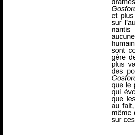
drames.
Gosfor
et plus
sur l’a
nantis
aucune
humain 
sont co
gère de
plus va
des pon
Gosfor
que le 
qui év
que les
au fait
même qu
sur ces