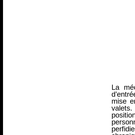
La méc
d’entré
mise en
valets
positi
person
perfidi