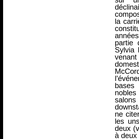
déclin
composi
la carr
consti
années
partie
Sylvia 
venant
domesti
McCor
l’évén
bases 
nobles
salons
downst
ne cite
les uns
deux (v
à deux