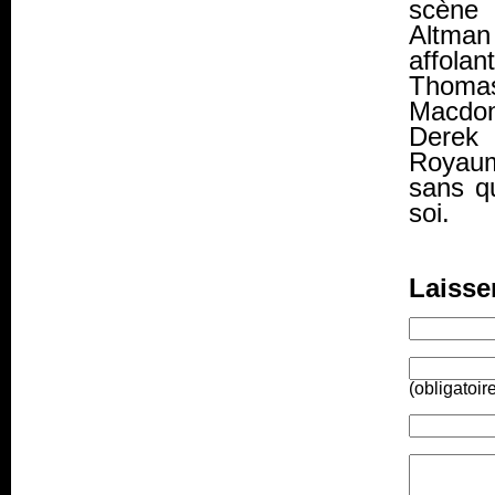
scène 
Altman
affolan
Thomas
Macdon
Derek 
Royaume
sans q
soi.
Laisse
(obligatoir