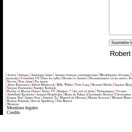
Robert
Action
Afrique
Amérique latine
Auteurs français contemporains
Blockbusters déviants
musicales
Comédies US
Dans les salles
Dessins et Animés
Documentaires
et les autres
E
Navets
Non classé
Pas morts
Akira Kurosawa
Alfred Hitchcock
Billy Wilder
Fritz Lang
Howard Hawks
Ingmar Ber
Serguei Eisenstein
Stanley Kubrick
Proche et Moyen Orient
Séries TV
Slashers !!
the rest of them
Thématiques
Vivants
Abdellatif Kechiche
Arnaud Desplechin
Brian de Palma
Christophe Honoré
Christopher
Gaspar Noé
James Gray
Johnnie To
Manoel de Oliveira
Martin Scorsese
Michael Mann
Roman Polanski
Steven Spielberg
Tim Burton
Westerns
Mentions legales
Credits