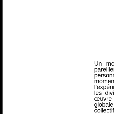
Un mot
parei
personn
mome
l’expér
les di
œuvre c
global
collect