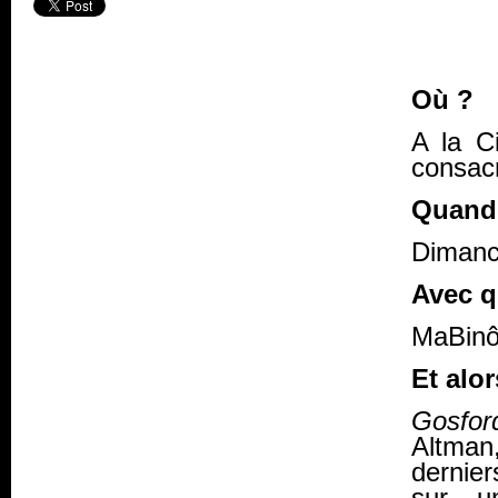
Où ?
A la C
consacr
Quand
Dimanc
Avec q
MaBin
Et alor
Gosfor
Altman
dernier
sur u