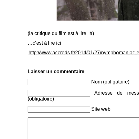
(la critique du film est à lire
là
)
…c’est à lire ici :
http://www.accreds.fr/2014/01/27/nymphomaniac-e
Laisser un commentaire
Nom (obligatoire)
Adresse de messa
(obligatoire)
Site web