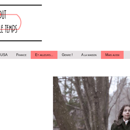
USA
France
Et ailleurs...
Genre !
A la maison
Mais aussi