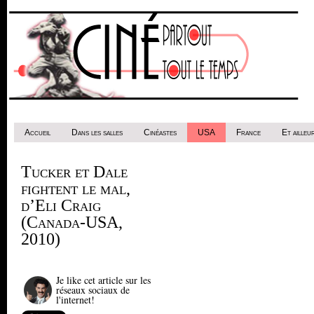
Accueil
Dans les salles
Cinéastes
USA
France
Et ailleur
Tucker et Dale
fightent le mal,
d’Eli Craig
(Canada-USA,
2010)
Je like cet article sur les
réseaux sociaux de
l'internet!