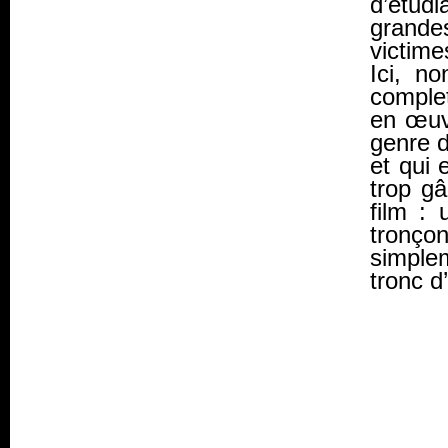
d’étud
grandes
victime
Ici, n
complet
en œuvr
genre d
et qui 
trop gâ
film :
tronçon
simple
tronc d