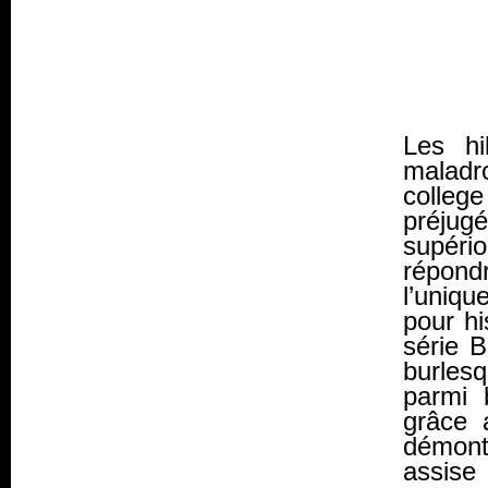
Les
hi
maladro
college
préjug
supéri
répondr
l’uniqu
pour hi
série 
burles
parmi 
grâce 
démontr
assise 