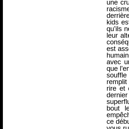
une cru
racisme
derriè
kids
est
qu’ils 
leur al
conséq
est ass
humaine
avec u
que l’e
souffl
remplit
rire et
dernie
superfl
bout l
empêc
ce débu
vous ru