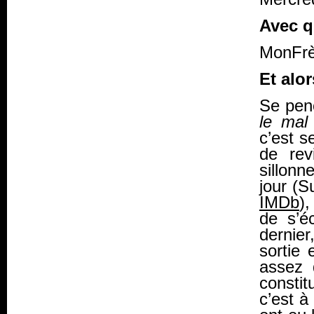
Avec q
MonFrè
Et alor
Se pen
le mal
c’est s
de rev
sillonn
jour (S
IMDb
)
de s’é
dernier
sortie 
assez 
consti
c’est à