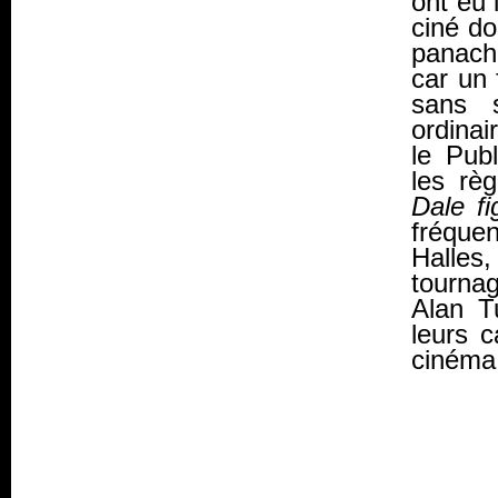
ont eu 
ciné do
panache
car un 
sans s
ordinai
le Publ
les rè
Dale fi
fréque
Halles
tournag
Alan T
leurs 
cinéma 