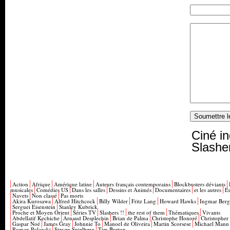
Ciné in
Slasher
Action
Afrique
Amérique latine
Auteurs français contemporains
Blockbusters déviants
musicales
Comédies US
Dans les salles
Dessins et Animés
Documentaires
et les autres
E
Navets
Non classé
Pas morts
Akira Kurosawa
Alfred Hitchcock
Billy Wilder
Fritz Lang
Howard Hawks
Ingmar Ber
Serguei Eisenstein
Stanley Kubrick
Proche et Moyen Orient
Séries TV
Slashers !!
the rest of them
Thématiques
Vivants
Abdellatif Kechiche
Arnaud Desplechin
Brian de Palma
Christophe Honoré
Christopher
Gaspar Noé
James Gray
Johnnie To
Manoel de Oliveira
Martin Scorsese
Michael Mann
Roman Polanski
Steven Spielberg
Tim Burton