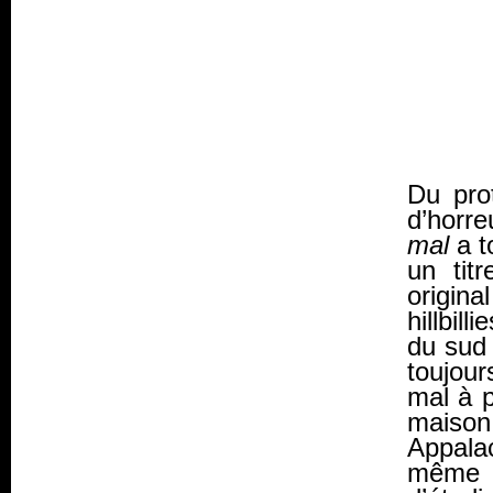
Du prot
d’horre
mal
a t
un tit
origina
hillbilli
du sud
toujour
mal à 
maison
Appalac
même 