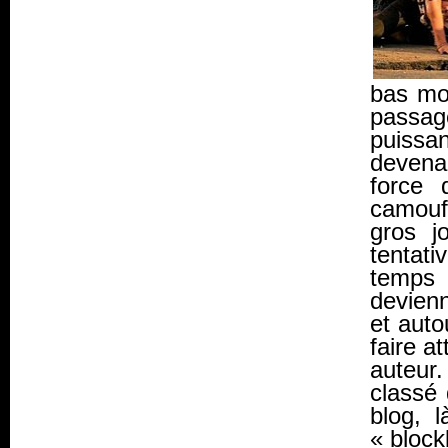
bas mot
passag
puissa
devena
force 
camouf
gros j
tentat
temps 
devienn
et auto
faire a
auteur
classé 
blog, 
« block