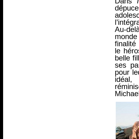
Dans
dépuce
adoles
l’intégr
Au-del
monde 
finalit
le héro
belle f
ses par
pour le
idéal
rémini
Michae