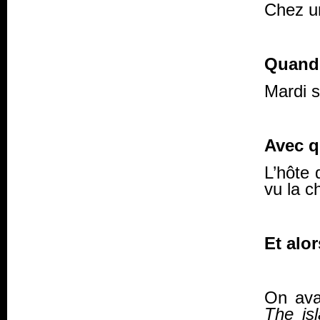
Chez un
Quand
Mardi s
Avec q
L’hôte 
vu la c
Et alor
On avai
The is