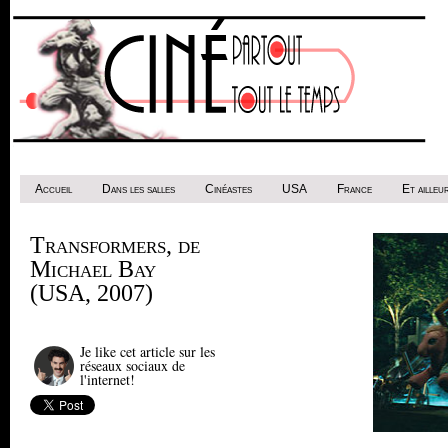
Accueil
Dans les salles
Cinéastes
USA
France
Et ailleur
Transformers, de
Michael Bay
(USA, 2007)
Je like cet article sur les
réseaux sociaux de
l'internet!