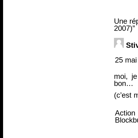
Une ré
2007)”
St
25 mai
moi, j
bon…
(c’est 
Action
Blockb