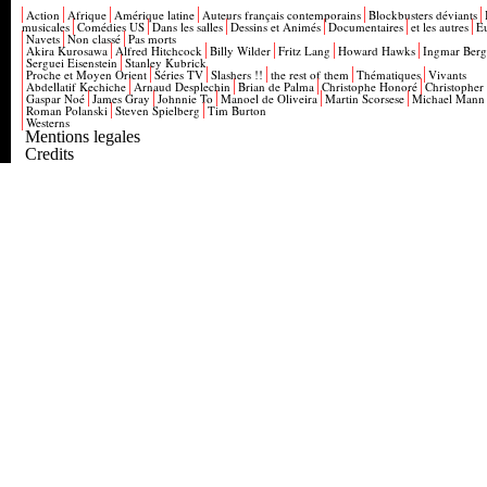
Action
Afrique
Amérique latine
Auteurs français contemporains
Blockbusters déviants
musicales
Comédies US
Dans les salles
Dessins et Animés
Documentaires
et les autres
E
Navets
Non classé
Pas morts
Akira Kurosawa
Alfred Hitchcock
Billy Wilder
Fritz Lang
Howard Hawks
Ingmar Ber
Serguei Eisenstein
Stanley Kubrick
Proche et Moyen Orient
Séries TV
Slashers !!
the rest of them
Thématiques
Vivants
Abdellatif Kechiche
Arnaud Desplechin
Brian de Palma
Christophe Honoré
Christopher
Gaspar Noé
James Gray
Johnnie To
Manoel de Oliveira
Martin Scorsese
Michael Mann
Roman Polanski
Steven Spielberg
Tim Burton
Westerns
Mentions legales
Credits