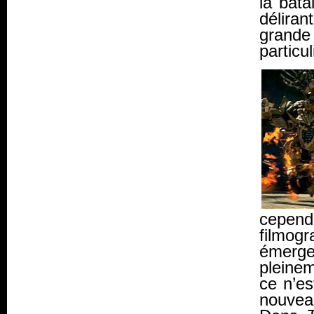
la bata
déliran
grand
particu
cepen
filmog
émerg
pleinem
ce n’es
nouvea