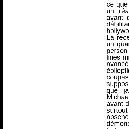
ce que 
un
réal
avant d
débili
hollywo
La rece
un quar
person
lines
mi
avancé
épilep
coupes
suppos
que j
Michae
avant d
surtout
absenc
démons