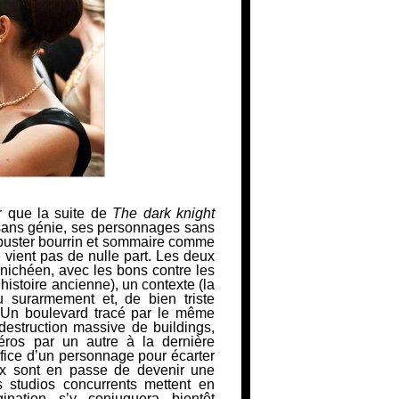
r que la suite de
The dark knight
 sans génie, ses personnages sans
buster bourrin et sommaire comme
vient pas de nulle part. Les deux
manichéen, avec les bons contre les
l’histoire ancienne), un contexte (la
 surarmement et, de bien triste
. Un boulevard tracé par le même
destruction massive de buildings,
éros par un autre à la dernière
ifice d’un personnage pour écarter
ux sont en passe de devenir une
 studios concurrents mettent en
ination s’y conjuguera bientôt