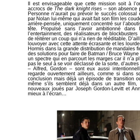
Il est envisageable que cette mission soit à l’
accrocs de
The dark knight rises
– son absence pr
Personne n’aurait pu prévoir le succès colossal
par Nolan lui-même qui avait fait son film les coudé
arrière-pensée, uniquement concentré sur l’aboutis
tête. Propulsé sans l’avoir ambitionné dans 
l’
entertainment
, des réalisateurs de blockbusters u
de réitérer un coup qui n’a rien de rééditable. D’ail
louvoyer avec cette attente écrasante et les lourde
Hormis dans la grande distribution de mandales 
des solutions pour faire de Batman / Bruce Wayne 
un spectre qui en parcourt les marges car il n’a pl
pas le seul à se voir déclassé de la sorte, d’autres 
– Alfred, Gordon – sont eux aussi intentionnel
regarde ouvertement ailleurs, comme si dans so
conclusion mais déjà un épisode de transition 
même s’ils semblent déjà dans un autre film, p
nouveaux joués par Joseph Gordon-Levitt et Ann
mieux à l’écran…