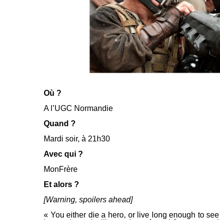
Où ?
A l’UGC Normandie
Quand ?
Mardi soir, à 21h30
Avec qui ?
MonFrère
Et alors ?
[Warning, spoilers ahead]
« You either die a hero, or live long enough to see