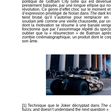
politique de Gotham City (ville qui est devenu
prestement balayée, par une longue ellipse qui no
révolution. Ce genre d’effet choc sur le moment et
d’expression privilégié de Nolan dans
The dark kni
twist
brutal qu’il s’autorise pour remplacer e
soudain jeté comme une vieille chaussette, par un 
dont la motivation se résume à une banale veng
fonctionne que par l’assommage répété du specta
oublier que la « résurrection » de Batman apr
zombie cinématographique, un produit dont le co
son âme.
[1] Technique que le Joker décryptait dans
The d
fuzzy, and doesn’t understand the next question »