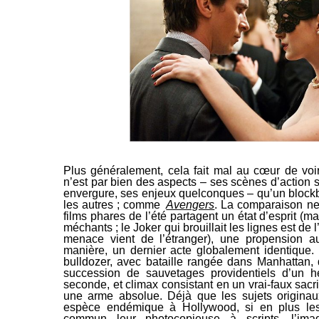
Plus généralement, cela fait mal au cœur de voi
n’est par bien des aspects – ses scènes d’action
envergure, ses enjeux quelconques – qu’un block
les autres ; comme
Avengers
. La comparaison ne 
films phares de l’été partagent un état d’esprit (
méchants ; le Joker qui brouillait les lignes est de 
menace vient de l’étranger), une propension au
manière, un dernier acte globalement identique
bulldozer, avec bataille rangée dans Manhattan, 
succession de sauvetages providentiels d’un h
seconde, et
climax
consistant en un vrai-faux sacr
une arme absolue. Déjà que les sujets origina
espèce endémique à Hollywood, si en plus les
commun leur photocopieuse à scripts, l’imag