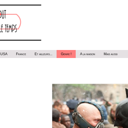
USA
France
Et ailleurs...
Genre !
A la maison
Mais aussi