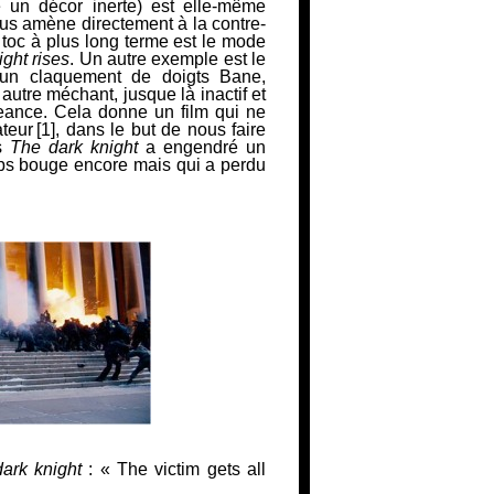
e un décor inerte) est elle-même
us amène directement à la contre-
 toc à plus long terme est le mode
ght rises
. Un autre exemple est le
n un claquement de doigts Bane,
autre méchant, jusque là inactif et
eance. Cela donne un film qui ne
teur
[1]
, dans le but de nous faire
ès
The dark knight
a engendré un
rps bouge encore mais qui a perdu
ark knight
:
« The victim gets all