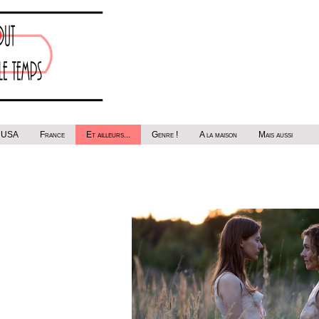
USA
France
Et ailleurs...
Genre !
A la maison
Mais aussi