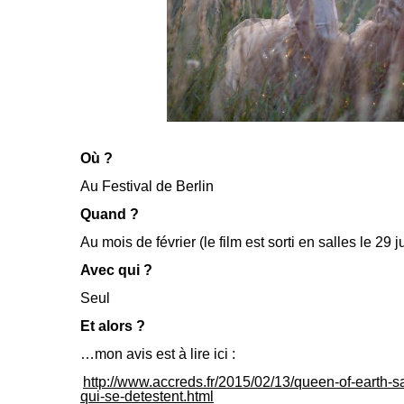
Où ?
Au Festival de Berlin
Quand ?
Au mois de février (le film est sorti en salles le 29 ju
Avec qui ?
Seul
Et alors ?
…mon avis est à lire ici :
http://www.accreds.fr/2015/02/13/queen-of-earth-san
qui-se-detestent.html