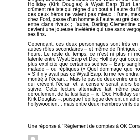
Holliday (Kirk Douglas) à Wyatt Earp (Burt La
crûment réaliste qui règne d’un bout à l’autre du
des deux héros ne valent pas mieux : l’une, mex
chez Ford, passe d’un homme à l’autre au gré des
entre clans rivaux ; l’autre,
Darling Clementine
d
devient une joueuse invétérée qui use sans vergo
ses fins.
Cependant, ces deux personnages sont très en ret
autres rôles secondaires – et même de l’intrigue,
heure. Le reste du temps, ce n’est ni plus ni m
latente entre Wyatt Earp et Doc Holliday qui occup
plus explicite que certaines scènes – Earp sangl
malade – ou répliques (
« Quel dommage que nou
« S’il n’y avait pas ce Wyatt Earp, tu me reviendrai
montré à l’écran… Mais le pas de deux entre une
qui crèvent l’écran et la censure serait alors 
suivre. Cette lecture alternative fait même pa
déroulement de la fusillade – ici Doc Holliday su
Kirk Douglas –, puisque l’épilogue devient un adieu
hollywoodien… mais entre deux membres virils du
Une réponse à “Règlement de comptes à OK Corral