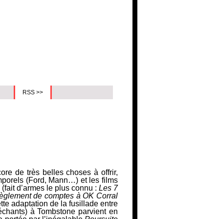
RSS >>
e de très belles choses à offrir,
mporels (Ford, Mann…) et les films
(fait d’armes le plus connu :
Les 7
èglement de comptes à OK Corral
te adaptation de la fusillade entre
 méchants) à Tombstone parvient en