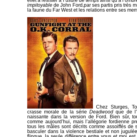
effet à résister à l’usure de temps ainsi qu’à l’omb
impitoyable
de John Ford,par ses partis pris très m
la faune du Far West et les relations entre ses me
Chez Sturges, To
crasse morale de la série
Deadwood
que de l’é
naissante dans la version de Ford. Bien sûr, to
comme aujourd’hui, mais l’allégorie fordienne p
tous les mâles sont décrits comme assoiffés de 
basculer dans la violence bestiale et non jugulé
flingue, la seule différence entre vous et moi est