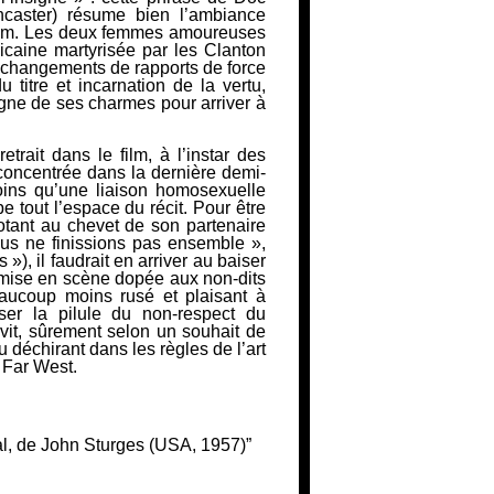
ncaster) résume bien l’ambiance
 film. Les deux femmes amoureuses
icaine martyrisée par les Clanton
 changements de rapports de force
u titre et incarnation de la vertu,
gne de ses charmes pour arriver à
rait dans le film, à l’instar des
 concentrée dans la dernière demi-
oins qu’une liaison homosexuelle
e tout l’espace du récit. Pour être
otant au chevet de son partenaire
s ne finissions pas ensemble »
,
s »
), il faudrait en arriver au baiser
 mise en scène dopée aux non-dits
beaucoup moins rusé et plaisant à
sser la pilule du non-respect du
rvit, sûrement selon un souhait de
 déchirant dans les règles de l’art
 Far West.
, de John Sturges (USA, 1957)”