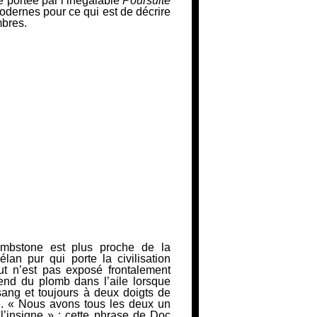
re portée par l’inégalable
Poursuite
odernes pour ce qui est de décrire
mbres.
mbstone est plus proche de la
lan pur qui porte la civilisation
ut n’est pas exposé frontalement
rend du plomb dans l’aile lorsque
sang et toujours à deux doigts de
e.
« Nous avons tous les deux un
 l’insigne »
: cette phrase de Doc