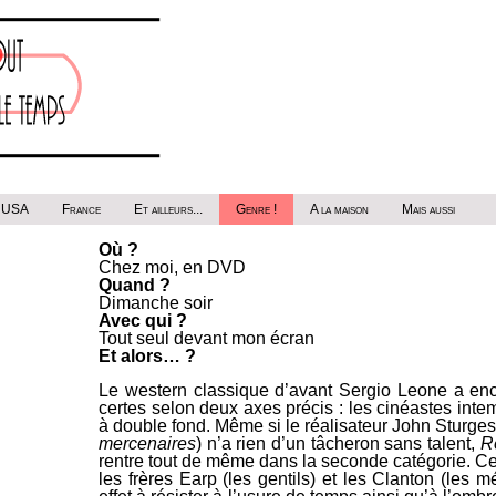
USA
France
Et ailleurs...
Genre !
A la maison
Mais aussi
Où ?
Chez moi, en DVD
Quand ?
Dimanche soir
Avec qui ?
Tout seul devant mon écran
Et alors… ?
Le western classique d’avant Sergio Leone a encor
certes selon deux axes précis : les cinéastes inte
à double fond. Même si le réalisateur John Sturges 
mercenaires
) n’a rien d’un tâcheron sans talent,
R
rentre tout de même dans la seconde catégorie. Cet
les frères Earp (les gentils) et les Clanton (les