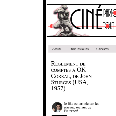
Accueil
Dans les salles
Cinéastes
Règlement de
comptes à OK
Corral, de John
Sturges (USA,
1957)
Je like cet article sur les
réseaux sociaux de
l'internet!