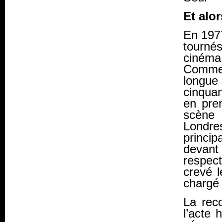
Et alor
En 1977
tourné
ciném
Comme 
longue
cinquan
en pre
scène 
Londr
princi
devant 
respect
crevé l
chargé
La rec
l’acte 