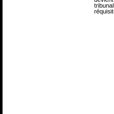
tribun
réquisit