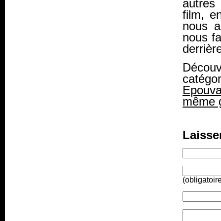
autres
film, e
nous a 
nous fa
derrièr
Découv
catégo
Epouva
même g
Laisse
(obligatoir