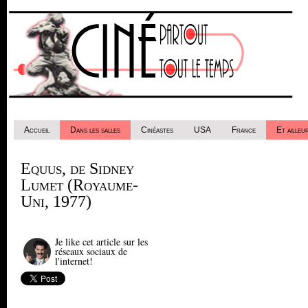
Accueil
Dans les salles
Cinéastes
USA
France
Et ailleur
Equus, de Sidney
Lumet (Royaume-
Uni, 1977)
Je like cet article sur les
réseaux sociaux de
l'internet!