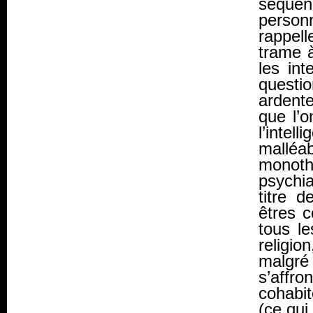
séque
person
rappel
trame à
les int
quest
ardente
que l’o
l’intel
mallé
monothé
psychia
titre 
êtres c
tous le
religi
malgré 
s’affro
cohabit
(ce qui