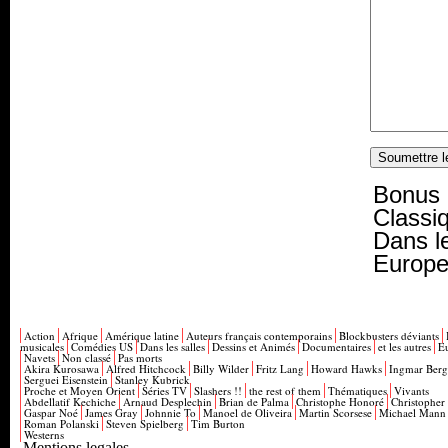
Bonus 
Classiq
Dans le
Europ
Action
Afrique
Amérique latine
Auteurs français contemporains
Blockbusters déviants
musicales
Comédies US
Dans les salles
Dessins et Animés
Documentaires
et les autres
E
Navets
Non classé
Pas morts
Akira Kurosawa
Alfred Hitchcock
Billy Wilder
Fritz Lang
Howard Hawks
Ingmar Ber
Serguei Eisenstein
Stanley Kubrick
Proche et Moyen Orient
Séries TV
Slashers !!
the rest of them
Thématiques
Vivants
Abdellatif Kechiche
Arnaud Desplechin
Brian de Palma
Christophe Honoré
Christopher
Gaspar Noé
James Gray
Johnnie To
Manoel de Oliveira
Martin Scorsese
Michael Mann
Roman Polanski
Steven Spielberg
Tim Burton
Westerns
Mentions legales