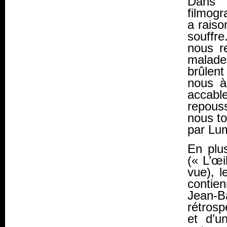
Dan
filmogr
a raiso
souffre
nous r
malade
brûlent
nous à
accabl
repous
nous to
par Lum
En plu
(« L’œi
vue), 
contie
Jean-B
rétrosp
et d’u