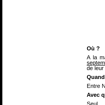
Où ?
A la m
septem
de leur
Quand
Entre N
Avec q
Seul