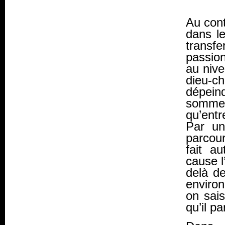
Au cont
dans le
transfe
passio
au nive
dieu-c
dépeind
somme
qu’entr
Par un
parcour
fait au
cause l
delà de
enviro
on sais
qu’il pa