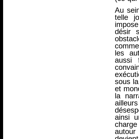
Au sein
telle j
impose 
désir 
obstacl
comme 
les au
aussi 
convai
exécuti
sous la
et mon
la nar
ailleu
déses
ainsi 
charge
autour
devien