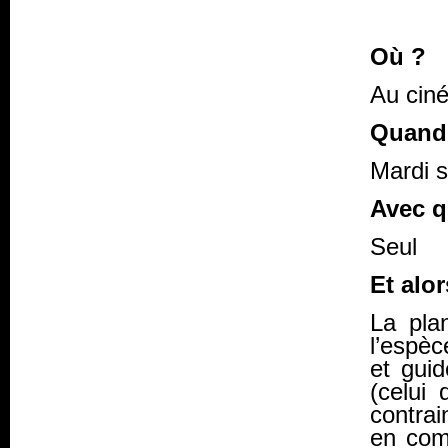
Où ?
Au ciné
Quand
Mardi s
Avec q
Seul
Et alor
La pla
l’espèc
et gui
(celui 
contrai
en co