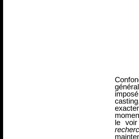
Confond
généra
imposé
casting
exacte
moment 
le voi
reche
mainten