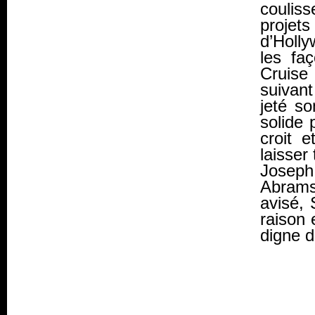
coulis
projet
d’Holl
les fa
Cruise
suivant
jeté so
solide 
croit e
laisser
Joseph
Abrams
avisé, 
raison 
digne 