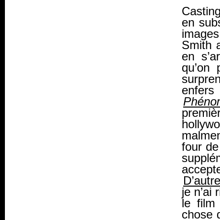
Casting
en subs
images
Smith 
en s’a
qu’on 
surpre
enfer
Phéno
premiè
hollyw
malmen
four de
supplé
accepte
D’autr
je n’ai
le film
chose d