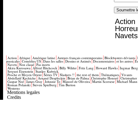
Action
Horreu
Navets
Action
Afrique
Amérique latine
Auteurs français contemporains
Blockbusters déviants
musicales
Comédies US
Dans les salles
Dessins et Animés
Documentaires
et les autres
E
Navets
Non classé
Pas morts
Akira Kurosawa
Alfred Hitchcock
Billy Wilder
Fritz Lang
Howard Hawks
Ingmar Ber
Serguei Eisenstein
Stanley Kubrick
Proche et Moyen Orient
Séries TV
Slashers !!
the rest of them
Thématiques
Vivants
Abdellatif Kechiche
Arnaud Desplechin
Brian de Palma
Christophe Honoré
Christopher
Gaspar Noé
James Gray
Johnnie To
Manoel de Oliveira
Martin Scorsese
Michael Mann
Roman Polanski
Steven Spielberg
Tim Burton
Westerns
Mentions legales
Credits