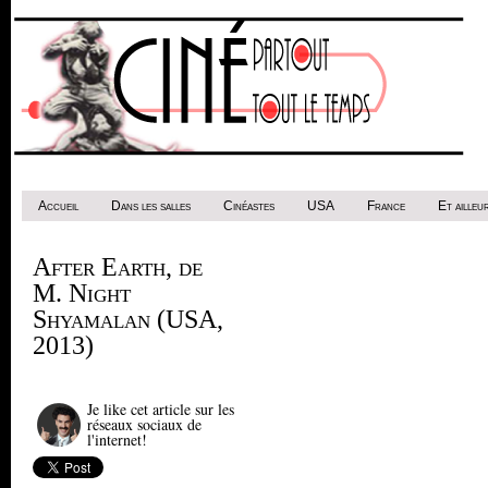
Accueil
Dans les salles
Cinéastes
USA
France
Et ailleur
After Earth, de
M. Night
Shyamalan (USA,
2013)
Je like cet article sur les
réseaux sociaux de
l'internet!