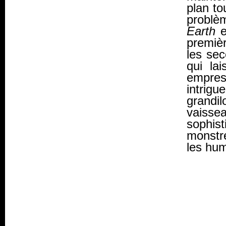
plan to
problè
Earth
e
premièr
les sec
qui lai
empres
intri
grandil
vaisse
sophist
monstre
les hum