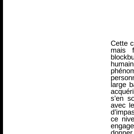
Cette c
mais f
blockb
huma
phénom
person
large 
acquéri
s’en so
avec l
d’impas
ce niv
engage
donner 