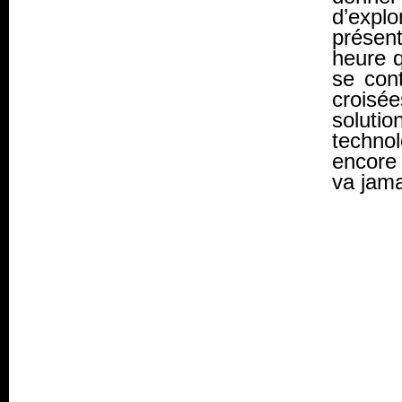
d’explo
présen
heure q
se con
croisé
soluti
techno
encore 
va jamai