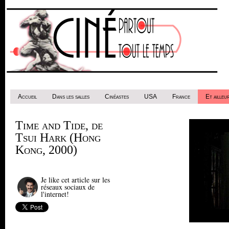
Accueil
Dans les salles
Cinéastes
USA
France
Et ailleur
Time and Tide, de
Tsui Hark (Hong
Kong, 2000)
Je like cet article sur les
réseaux sociaux de
l'internet!