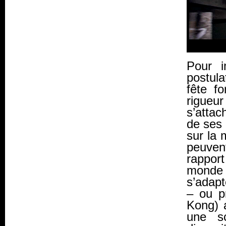
Pour i
postula
fête fo
rigueur
s’attac
de ses 
sur la 
peuvent
rapport
monde 
s’adapt
– ou p
Kong) a
une sc