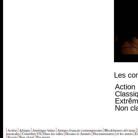
Les co
Action
Classiq
Extrêm
Non cl
Action
Afrique
Amérique latine
Auteurs français contemporains
Blockbusters déviants
musicales
Comédies US
Dans les salles
Dessins et Animés
Documentaires
et les autres
E
Navets
Non classé
Pas morts