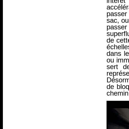
intérêt
accélé
passer 
sac, ou
passe
superfl
de cett
échelle
dans le
ou imm
sert d
représ
Désorm
de bloq
chemin