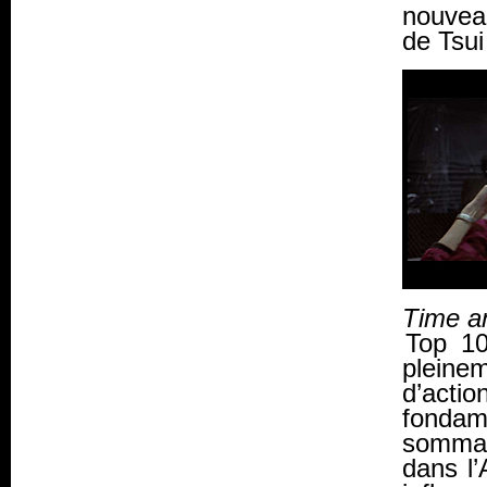
nouveau
de Tsui
Time a
Top 10
pleinem
d’acti
fonda
sommat
dans l