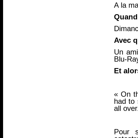
A la m
Quand
Dimanch
Avec q
Un ami
Blu-Ra
Et alor
« On t
had to 
all ove
Pour s