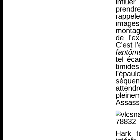
influe
prendre
rappel
images
montag
de l’ex
C’est l
fantôm
tel éc
timides
l’épau
séquen
attend
pleine
Assass
Hark f