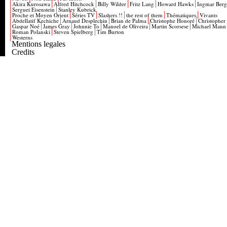
Akira Kurosawa
Alfred Hitchcock
Billy Wilder
Fritz Lang
Howard Hawks
Ingmar Ber
Serguei Eisenstein
Stanley Kubrick
Proche et Moyen Orient
Séries TV
Slashers !!
the rest of them
Thématiques
Vivants
Abdellatif Kechiche
Arnaud Desplechin
Brian de Palma
Christophe Honoré
Christopher
Gaspar Noé
James Gray
Johnnie To
Manoel de Oliveira
Martin Scorsese
Michael Mann
Roman Polanski
Steven Spielberg
Tim Burton
Westerns
Mentions legales
Credits