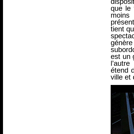
dispos
que le 
moins 
présen
tient q
spectac
génère
subord
est un 
l’autr
étend d
ville et