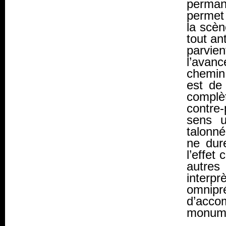
permane
permet
la scèn
tout an
parvien
l’avanc
chemin
est de
complè
contre
sens u
talonné
ne dur
l’effet 
autres
interp
omnip
d’acco
monume