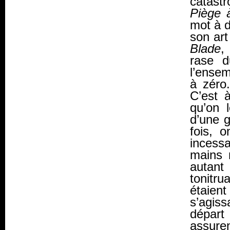
catast
Piège 
mot à
d
son art
Blade
,
rase d
l’ense
à zéro
C’est 
qu’on 
d’une g
fois, 
incessa
mains 
autant
tonitru
étaient
s’agis
départ
assure