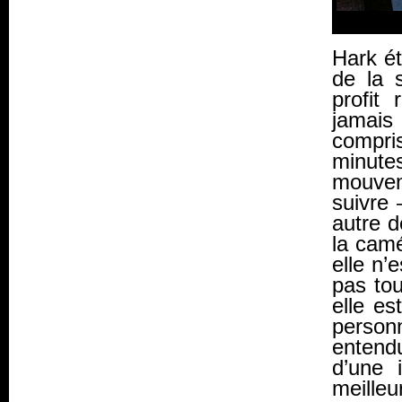
Hark ét
de la 
profit
jamais
compris
minute
mouvem
suivre 
autre 
la camé
elle n’
pas tou
elle e
person
entendu
d’une 
meilleu