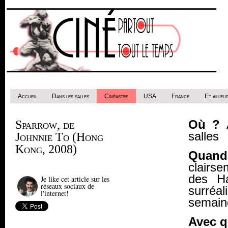
Accueil
Dans les salles
Cinéastes
USA
France
Et ailleur
Où ?
A
Sparrow, de
salles
Johnnie To (Hong
Kong, 2008)
Quan
clairs
des Ha
Je like cet article sur les
réseaux sociaux de
surréa
l'internet!
semain
Avec q