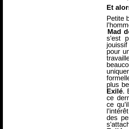
Et alor
Petite 
l’homme
Mad de
s’est 
jouissi
pour un
travail
beauco
unique
formel
plus b
Exilé
. 
ce dern
ce qu’i
l’intér
des pe
s’attac