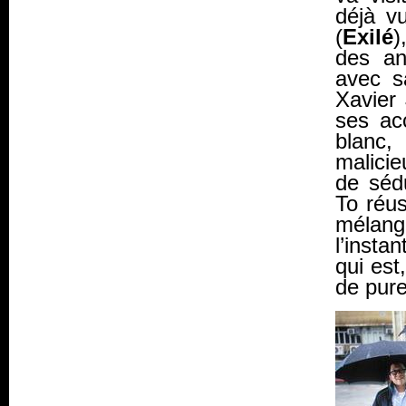
déjà vu
(
Exilé
)
des an
avec s
Xavier
ses ac
blanc,
malicie
de sédu
To réus
mélang
l’insta
qui est
de pur