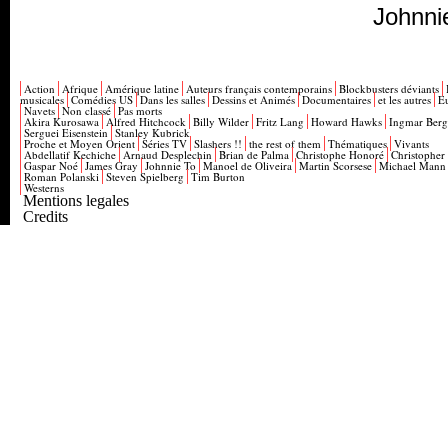
Johnni
Action
Afrique
Amérique latine
Auteurs français contemporains
Blockbusters déviants
musicales
Comédies US
Dans les salles
Dessins et Animés
Documentaires
et les autres
E
Navets
Non classé
Pas morts
Akira Kurosawa
Alfred Hitchcock
Billy Wilder
Fritz Lang
Howard Hawks
Ingmar Ber
Serguei Eisenstein
Stanley Kubrick
Proche et Moyen Orient
Séries TV
Slashers !!
the rest of them
Thématiques
Vivants
Abdellatif Kechiche
Arnaud Desplechin
Brian de Palma
Christophe Honoré
Christopher
Gaspar Noé
James Gray
Johnnie To
Manoel de Oliveira
Martin Scorsese
Michael Mann
Roman Polanski
Steven Spielberg
Tim Burton
Westerns
Mentions legales
Credits