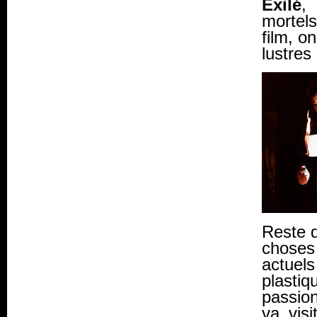
Exilé
,
mortels
film, 
lustres
Reste d
choses 
actuel
plastiq
passio
va visi