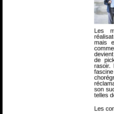
Les m
réalisa
mais e
comme 
devient
de pic
rasoir
fascine
choré
réclama
son su
telles d
Les co