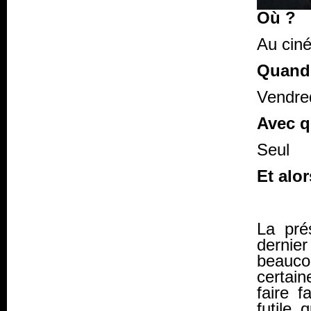
Où ?
Au ciné
Quand
Vendred
Avec q
Seul
Et alor
La pré
derni
beaucou
certain
faire 
futile