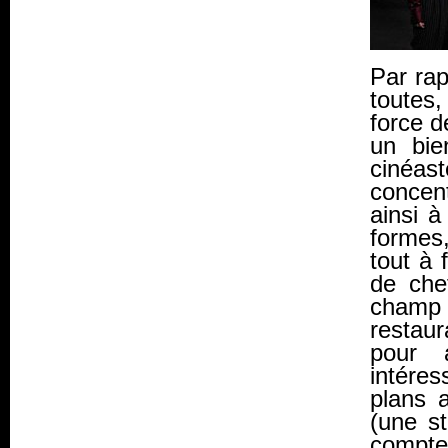
Par rap
toutes
force d
un bie
cinéas
concent
ainsi à
formes
tout à 
de che
champ 
restau
pour 
intére
plans 
(une st
compte