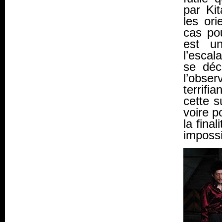
par Ki
les ori
cas po
est u
l’escal
se déc
l’obs
terrifi
cette s
voire p
la
final
impossi