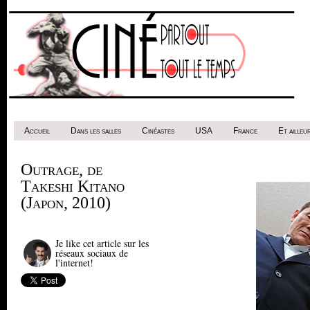
Accueil
Dans les salles
Cinéastes
USA
France
Et ailleur
Outrage, de
Takeshi Kitano
(Japon, 2010)
Je like cet article sur les
réseaux sociaux de
l'internet!