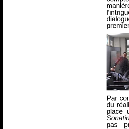
manièr
l’intr
dialogu
premier
Par con
du réal
place 
Sonati
pas pr