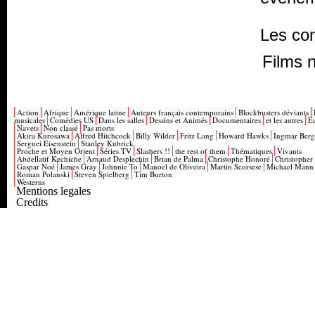
Les co
Films n
Action
Afrique
Amérique latine
Auteurs français contemporains
Blockbusters déviants
musicales
Comédies US
Dans les salles
Dessins et Animés
Documentaires
et les autres
E
Navets
Non classé
Pas morts
Akira Kurosawa
Alfred Hitchcock
Billy Wilder
Fritz Lang
Howard Hawks
Ingmar Ber
Serguei Eisenstein
Stanley Kubrick
Proche et Moyen Orient
Séries TV
Slashers !!
the rest of them
Thématiques
Vivants
Abdellatif Kechiche
Arnaud Desplechin
Brian de Palma
Christophe Honoré
Christopher
Gaspar Noé
James Gray
Johnnie To
Manoel de Oliveira
Martin Scorsese
Michael Mann
Roman Polanski
Steven Spielberg
Tim Burton
Westerns
Mentions legales
Credits