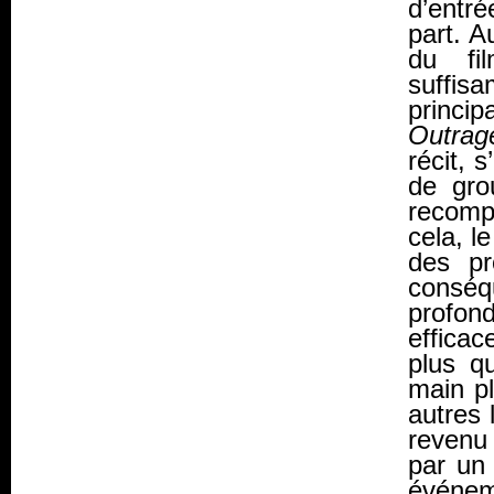
d’entré
part. A
du fi
suffis
princip
Outrag
récit, 
de gro
recomp
cela, l
des pr
consé
profon
efficac
plus q
main pl
autres 
revenu
par un 
événeme