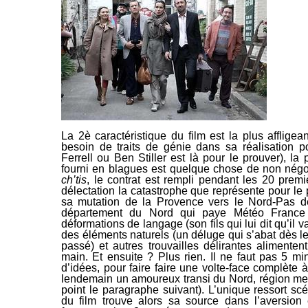
La 2è caractéristique du film est la plus afflige
besoin de traits de génie dans sa réalisation p
Ferrell ou Ben Stiller est là
pour le prouver), la 
fourni en blagues est quelque chose de non nég
ch’tis
, le contrat est rempli
pendant les 20 premiè
délectation la catastrophe que représente pour le
sa mutation de la Provence vers le Nord-Pas d
département du Nord qui paye Météo France p
déformations de langage (son fils qui lui dit qu’il
des éléments naturels (un déluge qui s’abat dès 
passé) et autres trouvailles délirantes alimenten
main. Et
ensuite ? Plus rien. Il ne faut pas 5 mi
d’idées, pour faire faire une volte-face complète 
lendemain un amoureux transi du
Nord, région mer
point le paragraphe suivant). L’unique ressort s
du film trouve alors sa source dans l’aversion 