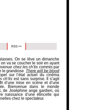
RSS >>
eulasses. On se lève un dimanche
al on va se coucher le soir en ayant
nvenue chez les
ch’tis
commis par
ue le grandiose
There will be blood
pel sur l’état actuel du cinéma
 ch’tis
est sans surprise. Il s’agit
ofit d’une mise en scène et d’une
ible. Bienvenue dans le monde
t
, de
Joséphine ange gardien
, où
re naissance d’une étincelle qui
nelles chez le spectateur.