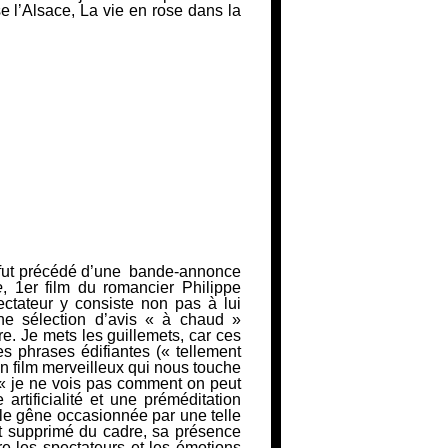
e l’Alsace
,
La vie en rose dans la
 fut précédé d’une
bande-annonce
e
, 1er film du romancier Philippe
ctateur y consiste non pas à lui
ne sélection d’avis « à chaud »
re. Je mets les guillemets, car ces
s phrases édifiantes (
« tellement
n film
merveilleux qui nous touche
« je ne vois pas comment on peut
e
artificialité et une préméditation
ale gêne occasionnée par une telle
nt supprimé du cadre,
sa présence
re les spectateurs et les émotions