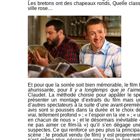
Les bretons ont des chapeaux ronds
,
Quelle
class
ville rose
…
Et pour que la soirée soit bien mémorable, le film
ahurissante
, pour
Il y a longtemps que je t’aim
Claudel. La méthode choisie pour appâter le spe
présenter un montage d’extraits du film mais u
d’autres spectateurs à la suite d’une avant-premiè
avis sont si poussés
dans la durée et le choix de
vrai, tellement profond »
;
« l’espoir en la vie »
;
« u
en chacun de nous »
; et le désormais inévitable
ne pas aimer ce film-là »
) qu’il s’en dégage un
suspectes. Ce qui renforce un peu plus la princip
scène : le produit vendu (le film) y est propreme
n’est même plus nécessaire pour faire le lien ent