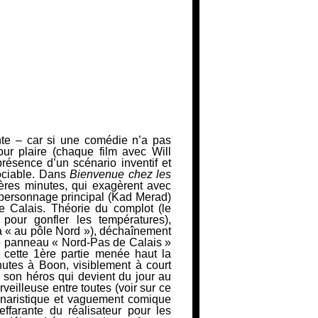
ante – car si une comédie n’a pas
our plaire (chaque film avec Will
présence d’un scénario inventif et
ociable. Dans
Bienvenue chez les
res minutes, qui exagèrent avec
 personnage principal (Kad Merad)
e Calais.
Théorie du complot (le
our gonfler les températures),
 va « au pôle Nord »), déchaînement
le panneau « Nord-Pas de Calais »
t cette 1ère partie menée haut la
nutes à Boon, visiblement à court
à son héros qui devient du jour au
veilleuse entre toutes (voir sur ce
cénaristique et vaguement comique
effarante du
réalisateur pour les