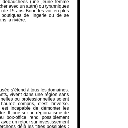
nt débauchées (une jeune femme
her avec un autre) ou tyranniques
 de 15 ans, Boon les voit en plus
outiques de lingerie ou de se
ns la rivière.
usée s’étend à tous les domaines.
ants, vivent dans une région sans
nelles ou professionnelles soient
aurez compris, c’est l’inverse.
 est incapable de démonter les
re. Il joue sur un régionalisme de
u box-office rend possiblement
avec un retour sur investissement
herchons déjà les titres possibles :