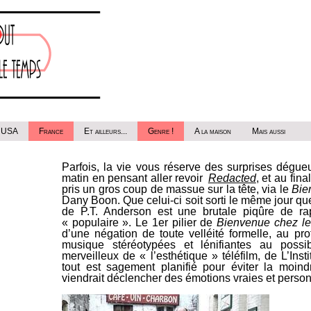
USA
France
Et ailleurs...
Genre !
A la maison
Mais aussi
Parfois, la vie vous réserve des surprises dégu
matin en pensant aller revoir
Redacted
, et au fin
pris un gros coup de massue sur la tête, via le
Bie
Dany Boon. Que celui-ci soit sorti le même jour q
de P.T. Anderson est une brutale piqûre de rap
« populaire ».
Le 1er pilier de
Bienvenue chez les
d’une négation de toute velléité formelle, au pr
musique
stéréotypées et lénifiantes au poss
merveilleux de « l’esthétique » téléfilm, de
L’Insti
tout est sagement
planifié pour éviter la moind
viendrait déclencher des émotions vraies et person