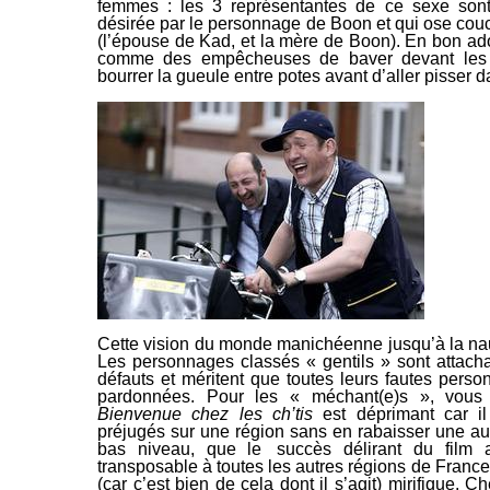
femmes : les 3 représentantes de ce sexe so
désirée par le personnage de Boon et qui ose couc
(l’épouse de
Kad, et la mère de Boon). En bon ado
comme des empêcheuses de baver devant les b
bourrer la gueule entre potes avant d’aller pisser
da
Cette vision du monde manichéenne jusqu’à la na
Les personnages classés « gentils » sont attach
défauts et méritent que
toutes leurs fautes person
pardonnées. Pour les « méchant(e)s », vous l’
Bienvenue chez les
ch’tis
est déprimant car il
préjugés sur une région sans en rabaisser une aut
bas niveau, que le
succès délirant
du film a
transposable à toutes les autres régions
de France 
(car c’est bien de cela dont il s’agit) mirifique. C