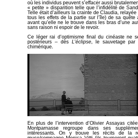
où les individus peuvent s’effacer aussi brutaleme
« petite »
disparition telle que l’infidélité de Sa
Telle était d’ailleurs la crainte de Claudia, relayé
tous les effets de la partie
sur l’île) de sa quête
avant qu’elle ne le trouve dans les bras d’une aut
sans raison ni espoir de le revoir.
Ce léger rai d’optimisme final du cinéaste ne 
postérieurs – dès
L’éclipse
, le sauvetage par 
chimérique.
En plus de l’intervention d’Olivier Assayas cit
Montparnasse regroupe dans ses supplémen
intéressants. On y trouve les récits de la
re
muse/compagne Monica Vitti (ils tourneront quat