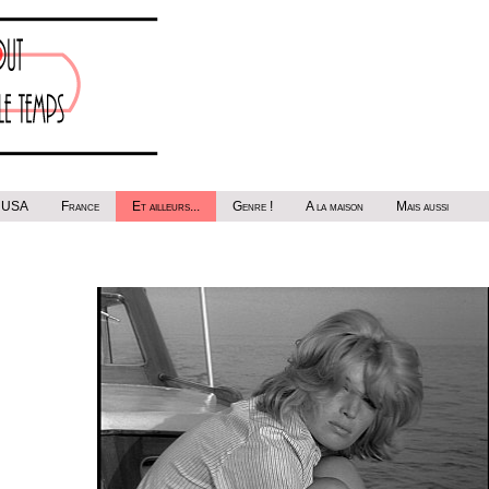
USA
France
Et ailleurs...
Genre !
A la maison
Mais aussi