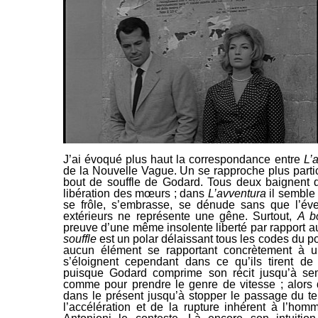
J’ai évoqué plus haut la correspondance entre
L’
de la Nouvelle Vague. Un se rapproche plus partic
bout de souffle
de Godard. Tous deux
baignent d
libération des mœurs ; dans
L’avventura
il semble 
se frôle, s’embrasse, se dénude sans que
l’éve
extérieurs ne représente une gêne. Surtout,
A b
preuve d’une même
insolente liberté par rapport 
souffle
est un polar délaissant tous les codes du po
aucun élément se rapportant concrètement à un
s’éloignent cependant dans ce qu’ils tirent de 
puisque Godard comprime
son récit jusqu’à sem
comme pour prendre le genre de vitesse ; alors 
dans le présent jusqu’à stopper le passage du t
l’accélération et de la rupture inhérent à l’ho