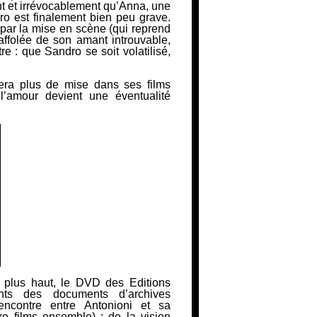
nt et irrévocablement qu’Anna, une
ndro est finalement bien peu grave.
e par la mise en scène (qui reprend
 affolée de son amant introuvable,
re : que Sandro se soit volatilisé,
sera plus de mise dans ses films
l’amour devient une éventualité
ée plus haut, le DVD des Editions
ts des documents d’archives
ncontre entre Antonioni et sa
re films ensemble) ; de la vision