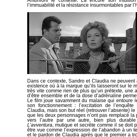
Antonioni le conteste. Là encore son intuitio
l’immuabilité et
la résistance insurmontables par l
Dans ce contexte, Sandro et Claudia ne peuvent av
existence où à la marque qu’ils laisseront sur le
très vite comme rien de plus
qu’un prétexte, une
a
d’être ensemble et de la dose d’adrénaline permett
Le film joue savamment du malaise qui entoure
l
son fonctionnement : l’excitation de l’enquê
Claudia, mais son but réel (retrouver l’absente) l
que les deux personnages n’ont pas remplacé la p
vers l’autre par une autre, bien plus durable
L’avventura
, mutique et secrète comme il se doit p
être vue comme l’expression de l’abandon à un tel
et le pardon de Claudia après que le premier a 