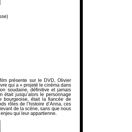
sse)
lm présente sur le DVD, Olivier
vre qui a
« projeté le cinéma
dans
ion soudaine, définitive et jamais
n était jusqu’alors le personnage
 bourgeoise, était la fiancée de
s rôles de l’histoire d’Anna, ces
devant de la scène, sans que nous
 enjeu qui leur appartienne.