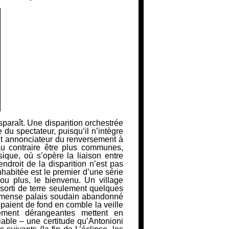
paraît. Une disparition orchestrée
u spectateur, puisqu’il n’intègre
t annonciateur du renversement à
au contraire être plus communes,
sique, où s’opère la liaison entre
droit de la disparition n’est pas
inhabitée
est le premier d’une série
 ou plus, le bienvenu. Un village
sorti de terre seulement quelques
 immense palais soudain abandonné
cupaient de fond en comble la veille
dément dérangeantes mettent en
iable – une certitude qu’Antonioni