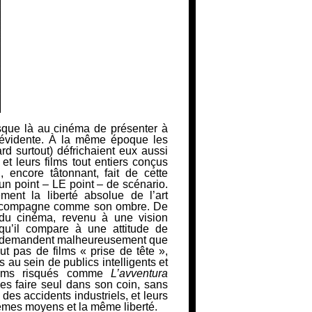
 jusque là au cinéma de présenter à
 évidente. À la même époque les
rd
surtout)
défrichaient eux aussi
 et leurs films tout entiers conçus
 encore tâtonnant, fait de cette
 un point – LE point – de scénario.
ment la liberté absolue de l’art
l’accompagne comme son ombre. De
l du cinéma, revenu à une vision
qu’il compare à une attitude de
ne demandent malheureusement que
ut
pas de films
« prise de tête
»,
 au sein de publics intelligents et
lms
risqués comme
L’avventura
les faire seul dans son coin, sans
à des
accidents industriels, et leurs
mêmes moyens et la même liberté.