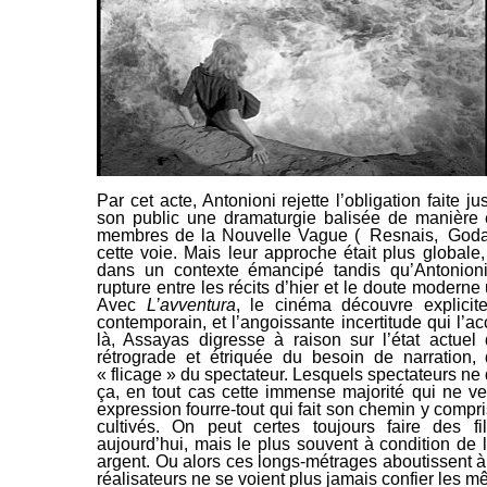
Par cet acte, Antonioni rejette l’obligation faite
son public une dramaturgie balisée de manière
membres de la Nouvelle Vague
(
Resnais
,
Goda
cette voie. Mais leur approche était plus globale,
dans un contexte émancipé tandis qu’Antonioni,
rupture
entre les récits d’hier et le doute moderne
Avec
L’avventura
, le cinéma découvre explicite
contemporain, et l’angoissante incertitude qui 
là, Assayas digresse à raison sur l’état actue
rétrograde et étriquée du besoin de
narration, 
« flicage »
du spectateur. Lesquels spectateurs 
ça, en tout cas cette immense majorité qui ne ve
expression fourre-tout qui fait son chemin y compris
cultivés. On peut certes toujours faire des fi
aujourd’hui, mais le plus souvent à condition de 
argent. Ou alors ces longs-métrages aboutissent 
réalisateurs ne se voient plus jamais confier les 