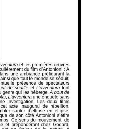
avventura
et les premières œuvres
ulièrement du film d’Antonioni :
A
ans une ambiance préfigurant la
ainsi que tout le monde se séduit,
ntuelle présence de spectateurs
out de souffle
et
L’avventura
font
au genre qui les héberge.
A bout de
lar,
L’avventura
une
enquête sans
e investigation. Les deux films
cet acte inaugural de rébellion,
bler sauter d’ellipse en ellipse,
que de son côté Antonioni s’étire
emps. Ce
sens du mouvement, de
mme et prépondérant chez Godard,