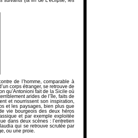
es
suivants (la fin de
L’éclipse
, les
ncontre de l’homme, comparable à
d’un corps étranger, se retrouve de
on qu’Antonioni fait de la Sicile où
rriblement arides de l’île, faits de
ent et nourrissent son inspiration,
rps et les paysages, bien plus que
de vie
bourgeois des deux héros
lassique et par exemple exploitée
 que dans deux scènes : l’entretien
audia qui se retrouve scrutée par
e, ou une proie.