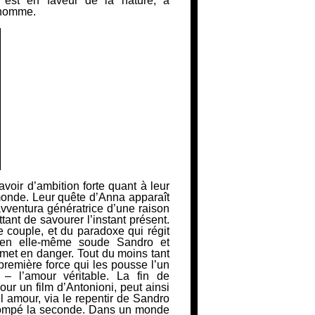
n est en faveur de la nature, à
’homme.
oir d’ambition forte quant à leur
 monde. Leur quête d’Anna apparaît
vventura
génératrice d’une raison
ant de savourer l’instant présent.
e couple, et du paradoxe qui régit
te en elle-même soude Sandro et
e met en danger. Tout du moins
tant
remière force qui les pousse l’un
 – l’amour véritable. La fin de
our un film d’Antonioni, peut ainsi
 amour, via le repentir de Sandro
trompé la seconde. Dans un monde