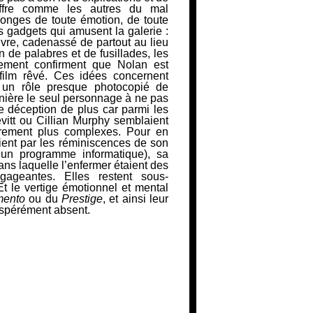
uffre comme les autres du mal
nges de toute émotion, de toute
es gadgets qui amusent la galerie :
uvre, cadenassé de partout au lieu
n de palabres et de fusillades, les
ement confirment que Nolan est
ilm rêvé. Ces idées concernent
 un rôle presque photocopié
de
manière le seul personnage à ne pas
e déception de plus car parmi les
itt ou Cillian Murphy semblaient
trement plus complexes. Pour en
ent par les réminiscences de son
 un programme informatique), sa
ans laquelle l’enfermer
étaient des
ngageantes. Elles restent sous-
. Et le vertige émotionnel et mental
ento
ou du
Prestige
, et ainsi leur
pérément absent.