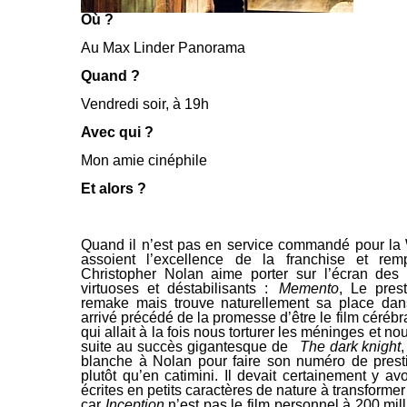
Où ?
Au Max Linder Panorama
Quand ?
Vendredi soir, à 19h
Avec qui ?
Mon amie cinéphile
Et alors ?
Quand il n’est pas en service commandé pour la 
assoient l’excellence de la franchise et rem
Christopher
Nolan aime porter sur l’écran des 
virtuoses et déstabilisants :
Memento
,
Le prest
remake mais trouve naturellement sa
place dans
arrivé précédé de la promesse d’être
le
film cérébr
qui allait à la fois nous torturer les méninges et n
suite au succès gigantesque de
The dark knight
blanche à Nolan pour faire son numéro de presti
plutôt qu’en catimini. Il devait certainement y a
écrites en petits caractères de nature à transformer
car
Inception
n’est pas le film personnel à 200 mill