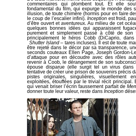
commentaires qui plombent tout. Et elle so
fondamental du film, qui expurge le
monde des so
illusion, de toute chimère (hormis pour en faire d
le coup de l’escalier infini).
Inception
est froid, pa
d’être ouvert et aventureux. Au milieu de cet océa
quelques bonnes idées qui
apparaissent fugac
purement et simplement passé à côté de son f
principalement le héros Cobb (DiCaprio, dans
Shutter
Island
– tares incluses). Il est de toute 
être rejeté dans le décor par sa transparence, un
seconds
couteaux Ellen Page, Joseph Gordon-Lev
d’attaque pour en découdre avec des rôles au
revenir à Coob, le dérangement de son
subconsci
épouse disparue (elle surgit tel un virus dans
tentative de créer une prison de souvenirs précis d
pistes originales, singulières, visuellement e
exploitées, étouffées par le trivial récit principal
qui venait briser
l’écrin faussement parfait de
Mem
donner toute leur valeur, reste dans
Inception
déses