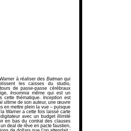
Warner à réaliser des
Batman
qui
plissent les caisses du studio,
tours de passe-passe cérébraux
ige
,
Insomnia
même qui est un
 cette thématique.
Inception
est
al ultime de son auteur,
une œuvre
ous en mettre plein la vue – puisque
, la Warner a cette fois laissé carte
digitateur avec un budget
illimité
voir en bas du contrat des clauses
 un deal de rêve en pacte faustien,
ions de dollars que l’on attendait ;