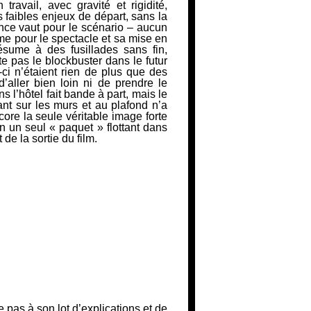
ravail, avec gravité et rigidité,
s faibles enjeux de départ, sans la
ence vaut pour le scénario – aucun
 pour le spectacle et sa mise en
résume à des fusillades sans fin,
te pas le
blockbuster
dans le futur
ci n’étaient rien de plus que des
’aller bien
loin ni de prendre le
 l’hôtel fait bande à part, mais le
nt sur les murs et au plafond n’a
ore la seule véritable image forte
n un seul « paquet » flottant dans
e la sortie du film.
as à son lot d’explications et de