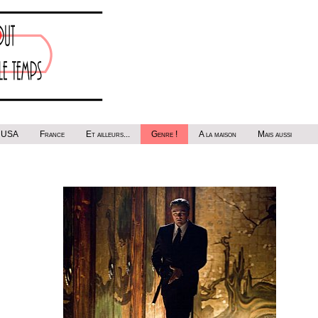
USA
France
Et ailleurs...
Genre !
A la maison
Mais aussi