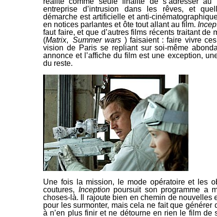
réalité comme seule finalité de s’adresser au
entreprise d’intrusion dans les rêves, et quel
démarche est artificielle et anti-cinématographiqu
en notices parlantes et
ôte tout allant au film.
Incep
faut faire, et que d’autres films récents traitant de
(
Matrix
,
Summer wars
) faisaient : faire vivre ces
vision de Paris se repliant sur soi-même abond
annonce et l’affiche du film est une exception, un
du reste.
Une fois la mission, le mode opératoire et les 
coutures,
Inception
poursuit son programme a m
choses-là.
Il rajoute bien en chemin de nouvelles e
pour les surmonter, mais cela ne fait que générer
à n’en plus finir et ne détourne en
rien le film de 