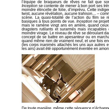
l’équipe de braqueurs de rêves ne fait que son t
Inception
se contente de mener à
bon port ses trè
moindre étincelle de folie, d’imprévu. Cette indig
twist
, aucune révélation, aucune trahison… –
comme
scène. La quasi-totalité de l’action du film se 
basiques à tous points de vue.
Inception
ne
projet
mais le ramène vingt ans en arrière, quand ceux-
dragsters rutilants et surarmés mais incapables d
moindre virage. Le niveau de rêve se déroulant dans
concept de se battre en apesanteur ou en marcha
quand
même rien de vraiment neuf, et une fois enc
(les corps inanimés attachés les uns aux autres e
les airs) avait été
opportunément éventée en amont d
De toute manière, même cette séquence n’échappe p