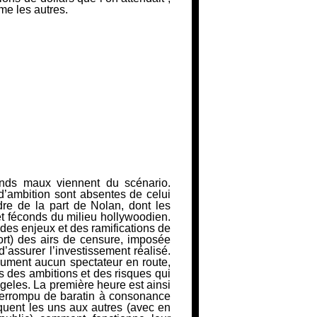
me les autres.
nds maux viennent du scénario.
 d’ambition sont absentes de celui
e de la part de Nolan, dont les
 et féconds du milieu hollywoodien.
des enjeux et des ramifications de
ort) des airs de censure, imposée
’assurer l’investissement réalisé.
ument aucun spectateur en route,
s des ambitions et des risques qui
geles. La première heure est ainsi
terrompu de baratin à consonance
quent les uns aux autres (avec en