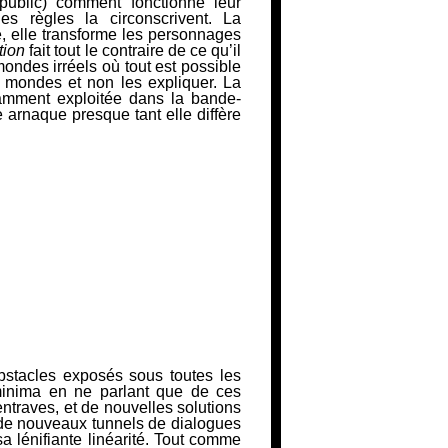
 public) comment fonctionne
leur
les règles la circonscrivent. La
e, elle transforme les personnages
tion
fait tout le contraire de ce qu’il
 mondes irréels où tout est possible
mondes et non les expliquer. La
amment exploitée dans la bande-
e arnaque presque tant elle diffère
obstacles exposés sous toutes les
inima en ne parlant que de ces
ntraves, et de nouvelles solutions
 de nouveaux tunnels de dialogues
sa lénifiante linéarité. Tout comme