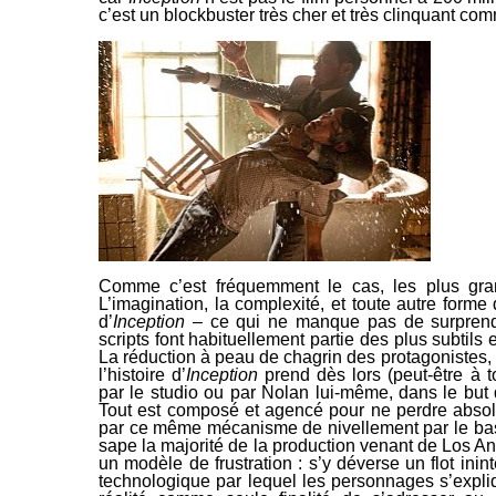
c’est un
blockbuster
très cher et très clinquant com
Comme c’est fréquemment le cas, les plus gra
L’imagination, la complexité, et toute autre forme
d’
Inception
– ce qui ne manque pas de surprendr
scripts font habituellement partie des plus subtils
La
réduction à peau de chagrin des protagonistes, 
l’histoire d’
Inception
prend dès lors (peut-être à t
par le studio ou par Nolan lui-même, dans le but d
Tout est composé et agencé pour ne perdre absol
par ce même mécanisme de
nivellement par le ba
sape la majorité de la production venant de Los An
un modèle de frustration : s’y déverse un flot
inin
technologique par lequel les personnages s’expli