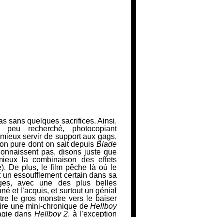
as sans quelques sacrifices. Ainsi,
 peu recherché, photocopiant
 mieux servir de support aux gags,
on pure dont on sait depuis
Blade
onnaissent pas, disons juste que
mieux la combinaison des effets
. De plus, le film pêche là où le
it un essoufflement certain dans sa
ges, avec une des plus belles
nné et l’acquis, et surtout un génial
re le gros monstre vers le baiser
ire une mini-chronique de
Hellboy
agie dans
Hellboy 2
, à l’exception