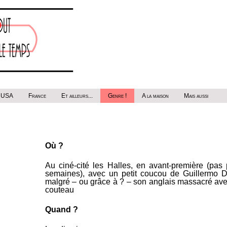
USA
France
Et ailleurs...
Genre !
A la maison
Mais aussi
Où ?
Au ciné-cité les Halles, en avant-première (pas p
semaines), avec un petit coucou de Guillermo De
malgré – ou grâce à ?
– son anglais massacré ave
couteau
Quand ?