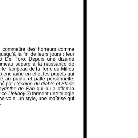
n commettre des horreurs comme
usqu’à la fin de leurs jours : leur
o Del Toro.
Depuis une dizaine
jumeau séparé à la naissance de
e le flambeau de la Terre du Milieu
)
enchaîne en effet les projets qui
é au public et patte personnelle.
rmé par
L’échine du diable
et
Blade
byrinthe de Pan
qui lui a offert la
t ce
Hellboy 2
) forment une trilogie
e voie, un style, une
maîtrise qui
.