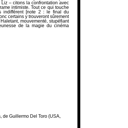
Liz – citons la confrontation avec
drame intimiste. Tout ce qui touche
s
indifférent [note 2 : le final du
donc certains y trouveront sûrement
 Haletant,
mouvementé, stupéfiant
 jeunesse de la magie du cinéma
s, de Guillermo Del Toro (USA,