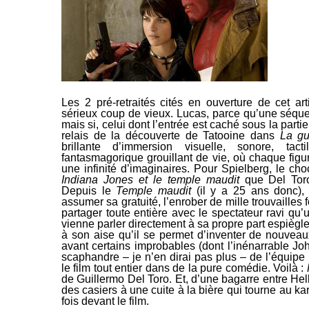
Les 2 pré-retraités cités en ouverture de cet a
sérieux coup de vieux. Lucas, parce qu’une séquen
mais si, celui
dont l’entrée est caché sous la parti
relais de la découverte de Tatooine dans
La gu
brillante d’immersion
visuelle, sonore, tact
fantasmagorique grouillant de vie, où chaque figu
une infinité d’imaginaires. Pour Spielberg, le ch
Indiana Jones et le temple maudit
que Del Toro
Depuis le
Temple maudit
(il y a 25 ans donc), 
assumer sa gratuité, l’enrober de mille trouvailles f
partager toute entière avec le spectateur ravi qu’
vienne parler directement à sa propre part espiègle
à son aise qu’il se permet d’inventer de nouvea
avant certains
improbables (dont l’inénarrable Jo
scaphandre – je n’en dirai pas plus – de l’équipe
le film tout entier dans de la pure comédie.
Voilà :
de Guillermo Del Toro. Et, d’une bagarre entre He
des casiers à une cuite à la bière qui tourne au
kar
fois devant le film.