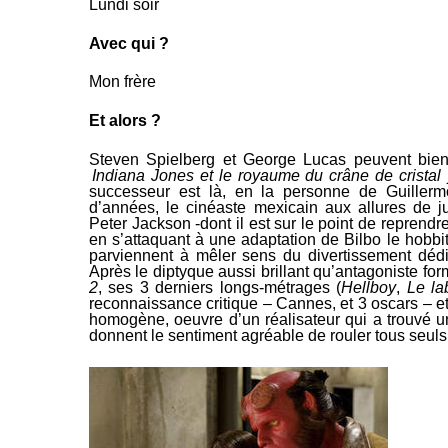
Lundi soir
Avec qui ?
Mon frère
Et alors ?
Steven Spielberg et George Lucas peuvent bie
Indiana Jones et le royaume du crâne de cristal
j
successeur est là, en la personne de Guillerm
d’années, le cinéaste mexicain aux allures de 
Peter Jackson -dont il est sur le point de reprendr
en
s’attaquant à une adaptation
de Bilbo le hobbit
parviennent à mêler sens du divertissement dédi
Après le diptyque
aussi brillant qu’antagoniste fo
2
, ses 3 derniers longs-métrages (
Hellboy
,
Le la
reconnaissance critique – Cannes, et 3 oscars – e
homogène, oeuvre d’un réalisateur qui a trouvé un
donnent le sentiment agréable de rouler tous seuls