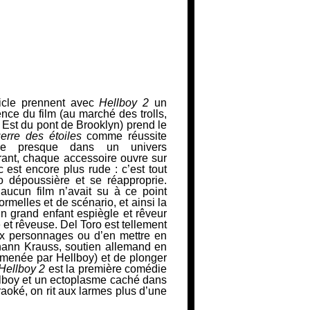
rticle prennent avec
Hellboy 2
un
ce du film (au marché des trolls,
e Est du pont de Brooklyn) prend le
erre des étoiles
comme réussite
ile presque dans un univers
rant, chaque accessoire ouvre sur
oc est encore
plus rude : c’est tout
 dépoussière et se réapproprie.
aucun film
n’avait su à ce point
ormelles et de scénario, et ainsi la
un grand enfant espiègle et
rêveur
 et rêveuse. Del Toro est tellement
ux personnages ou d’en mettre en
hann Krauss, soutien allemand en
 menée par Hellboy) et de plonger
Hellboy 2
est la première comédie
llboy et un ectoplasme caché dans
aoké, on rit aux larmes plus d’une