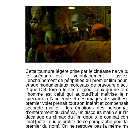
Cette tournure légère prise par le cinéaste ne va p
le scénario est – volontairement – assez
l’enchaînement de péripéties du premier
film pour
et aux monumentaux morceaux de bravoure d’acti
2
que Del Toro a le secret (pour ceux qui ne le
c
l’homme est celui qui aujourd’hui maîtrise le 
spéciaux à l’ancienne et des images de synthèse)
premier volet prenait tout son intérêt et compensa
seconde moitié : les émotions des personna
d’enterrement du cinéma, un discours
malin sur l’i
décalage du
climax
du film depuis le combat cont
final [note : oui, je profite de ce paragraphe pour
fa
premier du nom]
. O
n ne retrouve pas la même m