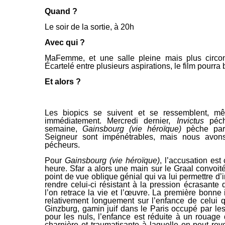
Quand ?
Le soir de la sortie, à 20h
Avec qui ?
MaFemme, et une salle pleine mais plus circons
Écartelé entre plusieurs aspirations, le film pourra
Et alors ?
Les
biopics
se suivent et se ressemblent, m
immédiatement. Mercredi dernier,
Invictus
péch
semaine,
Gainsbourg (vie héroïque)
pèche par 
Seigneur sont impénétrables, mais nous avons
pécheurs.
Pour
Gainsbourg (vie héroïque)
, l’accusation est
heure. Sfar a alors une main sur le Graal convoité
point de vue oblique génial qui va lui permettre d’i
rendre celui-ci résistant à la pression écrasante 
l’on retrace la vie et l’œuvre. La première bonne 
relativement longuement sur l’enfance de celui 
Ginzburg, gamin juif
dans le Paris occupé par le
pour les nuls, l’enfance est réduite à un rouag
charnière et traumatisante à laquelle on
peut reve