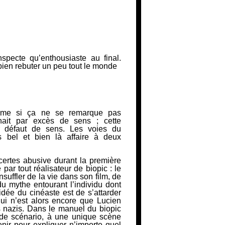
pecte qu’enthousiaste au final.
 bien rebuter un peu tout le monde
ême si ça ne se remarque pas
ait
par excès de sens ; cette
défaut de sens. Les voies du
 bel et bien là affaire à deux
 certes abusive durant la première
 par tout réalisateur de
biopic
: le
nsuffler de la vie dans son film, de
du mythe entourant l’individu
dont
idée du cinéaste est de s’attarder
qui n’est alors encore que Lucien
s nazis. Dans le manuel du
biopic
e de scénario, à une unique scène
nir pour expliquer n’importe quel