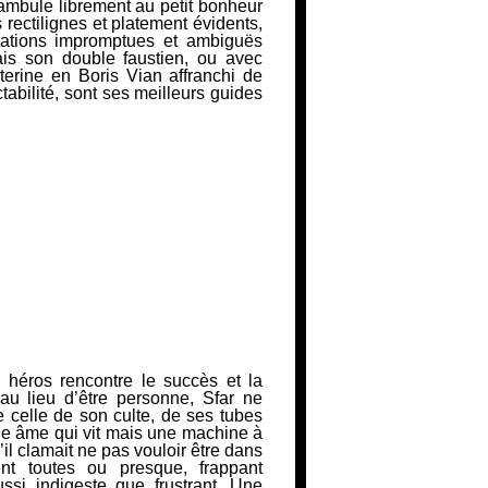
ambule librement au petit bonheur
 rectilignes et platement évidents,
ations
impromptues et ambiguës
is son double faustien, ou avec
terine en Boris Vian affranchi de
abilité, sont ses meilleurs guides
n héros rencontre le succès et la
au lieu d’être personne, Sfar ne
 celle de son culte, de ses tubes
une âme qui vit mais une machine à
il
clamait ne pas vouloir être dans
t toutes ou presque, frappant
ssi indigeste que
frustrant. Une