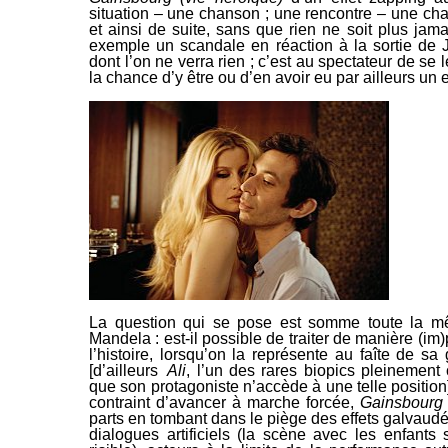
situation – une chanson ; une rencontre – une ch
et ainsi de suite, sans que rien ne soit plus jam
exemple un scandale en réaction à la sortie de
dont l’on ne verra rien ; c’est au spectateur de se l
la chance
d’y être ou d’en avoir eu par ailleurs un
La question qui se pose est somme toute la 
Mandela : est-il possible de traiter de manière (im
l’histoire,
lorsqu’on la représente au faîte de sa
[d’ailleurs
Ali
, l’un des rares
biopics
pleinement c
que son protagoniste n’accède à une telle position]
contraint d’avancer à marche forcée,
Gainsbourg 
parts en tombant dans le piège des effets galvaud
dialogues artificiels (la scène avec les enfants 