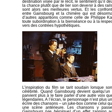
destination visée par le récit, le
sentiment qu’il dé
la chance plutôt que de lier son devenir à des rails
sont alors ses meilleures vertus. Et les confront
entre Gainsbourg et la chimère qui est désorma
d’autres apparitions comme celle de Philippe Ka
toute
subordination à la bienséance ou à la respect
vers des contrées hypothétiques.
L’inspiration du film se tarit soudain lorsque so
célébrité. Quand Gainsbourg devient quelqu’un 
parvient plus à le faire parler
d’une autre voix que
légendaires. A l’écran, le personnage n’est plus 
écrire des chansons – un juke-box comme celui qu’
une scène antérieure. Les chansons y passen
Gainsbourg (vie héroïque)
d’un effet zapping au