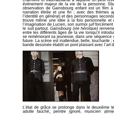
évènement majeur de la vie de la personne. Sfar, 
observation de Gainsbourg enfant est un film à 
narration étirée et une fin ; avec des thèmes ap
l’identité en général) et des personnages seconda
trouve
même une idée à la fois personnelle et 
l’imagination de Lucien, son surmoi juif forcémen
le suit partout.
Gainsbourg
(vie héroïque)
renverse
entre les différents âges de la vie lorsqu’il introdui
se remémorant sa jeunesse, dans une
séquence o
future. La scène est inattendue, belle, touchante ; 
bande dessinée établit un pont plaisant avec l’art
d
L’état de grâce se prolonge dans le deuxième t
adulte fauché, peintre ignoré, musicien alimen