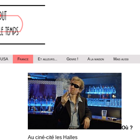
USA
France
Et ailleurs...
Genre !
A la maison
Mais aussi
Où ?
Au ciné-cité les Halles