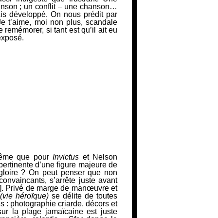
anson ; un conflit – une chanson…
ais développé. On nous prédit par
Je t’aime, moi non plus
, scandale
e remémorer, si tant est qu’il ait eu
 exposé.
même que pour
Invictus
et Nelson
)pertinente d’une figure majeure de
 gloire ? On peut penser que non
onvaincants, s’arrête juste avant
. Privé
de marge de manœuvre et
(vie héroïque)
se délite de toutes
és : photographie
criarde, décors et
sur la plage jamaïcaine est juste