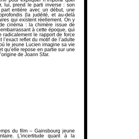
lui, prend le parti inverse : son
part entière avec
un début, une
profondis (la judéité, et au-delà
ires qui existent réellement. On y
de cinéma : la chimère issue de
t embarrassant à cette époque, qui
 radicalement le rapport de force
t l’exact reflet du motif de l’adulte
ù le jeune Lucien imagine sa vie
et qu’elle repose en partie sur une
’origine de Joann Sfar.
emps du film – Gainsbourg jeune
taire. L’incertitude quant à la